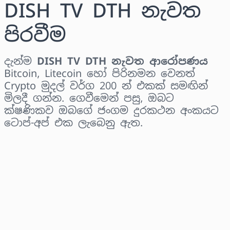
DISH TV DTH නැවත
පිරවීම
දැන්ම
DISH TV DTH නැවත ආරෝපණය
Bitcoin, Litecoin හෝ පිරිනමන වෙනත්
Crypto මුදල් වර්ග 200 න් එකක් සමඟින්
මිලදී ගන්න. ගෙවීමෙන් පසු, ඔබට
ක්ෂණිකව ඔබගේ ජංගම දුරකථන අංකයට
ටොප්-අප් එක ලැබෙනු ඇත.
කලාපය තෝරන්න
මුදලක් තෝරන්න