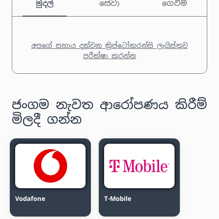
මුදල්
සේවා
ගෙවීම්
අපගේ සහාය දක්වන ක්‍රිප්ටෝකරන්සි ලැයිස්තුව
පරීක්ෂා කරන්න
ජංගම නැවත ආරෝපණය කිරීම්
මිලදී ගන්න
Vodafone
T-Mobile