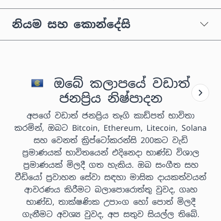
නියම සහ කොන්දේසි
ඔබේ කලාපයේ වඩාත්
ජනප්‍රිය නිෂ්පාදන
අපගේ වඩාත් ජනප්‍රිය තෑගි කාඩ්පත් භාවිතා
කරමින්, ඔබට Bitcoin, Ethereum, Litecoin, Solana
සහ වෙනත් ක්‍රිප්ටෝකරන්සි 200කට වැඩි
ප්‍රමාණයක් භාවිතයෙන් එදිනෙදා භාණ්ඩ විශාල
ප්‍රමාණයක් මිලදී ගත හැකිය. ඔබ සංගීත සහ
වීඩියෝ ප්‍රවාහන සේවා සඳහා මාසික දායකත්වයන්
ආවරණය කිරීමට බලාපොරොත්තු වුවද, ගෘහ
භාණ්ඩ, තාක්ෂණික උපාංග හෝ පොත් මිලදී
ගැනීමට අවශ්‍ය වුවද, අප සතුව සියල්ල තිබේ.