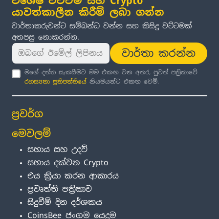
විශේෂ වට්ටම් සහ Crypto
යාවත්කාලීන කිරීම් ලබා ගන්න
වාර්තාකරුවන්ට සම්බන්ධ වන්න සහ කිසිදු වට්ටමක්
අතපසු නොකරන්න.
වාර්තා කරන්න
මගේ දත්ත සැකසීමට මම එකඟ වන අතර, පුවත් පත්‍රිකාවේ
රහස්‍යතා ප්‍රතිපත්තිය
ේ නියමයන්ට එකඟ වෙමි.
ප්‍රවර්ග
මෙවලම්
සහාය සහ උදව්
සහාය දක්වන Crypto
එය ක්‍රියා කරන ආකාරය
ප්‍රවෘත්ති පත්‍රිකාව
සිදුවීම් දින දර්ශකය
CoinsBee ජංගම යෙදුම