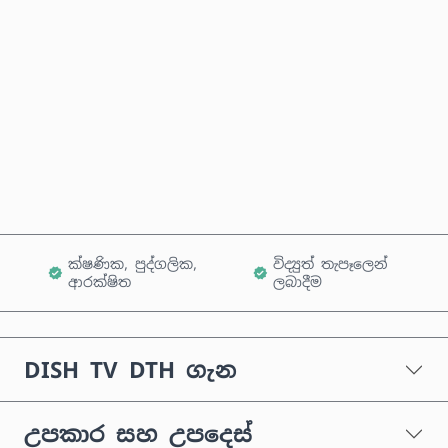
තක්සේරු කළ මිල
දැන්ම මිලදී ගන්න
කරත්තයට එක් කරන්න
ක්ෂණික, පුද්ගලික,
විද්‍යුත් තැපෑලෙන්
ආරක්ෂිත
ලබාදීම
DISH TV DTH ගැන
උපකාර සහ උපදෙස්