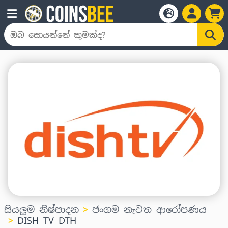
සියලුම නිෂ්පාදන
ජංගම නැවත ආරෝපණය
DISH TV DTH