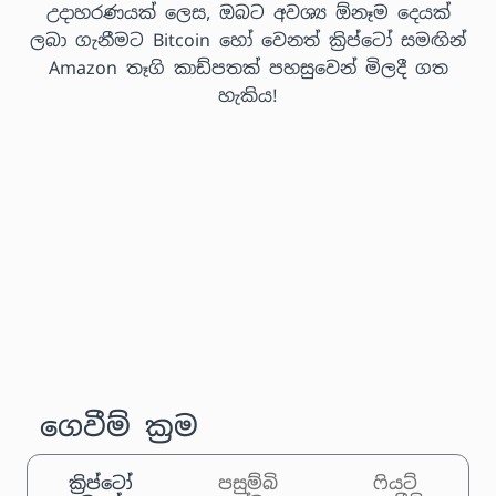
උදාහරණයක් ලෙස, ඔබට අවශ්‍ය ඕනෑම දෙයක්
ලබා ගැනීමට Bitcoin හෝ වෙනත් ක්‍රිප්ටෝ සමඟින්
Amazon තෑගි කාඩ්පතක් පහසුවෙන් මිලදී ගත
හැකිය!
ගෙවීම් ක්‍රම
ක්‍රිප්ටෝ
පසුම්බි
ෆියට්