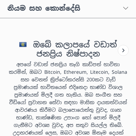
නියම සහ කොන්දේසි
ඔබේ කලාපයේ වඩාත්
ජනප්‍රිය නිෂ්පාදන
අපගේ වඩාත් ජනප්‍රිය තෑගි කාඩ්පත් භාවිතා
කරමින්, ඔබට Bitcoin, Ethereum, Litecoin, Solana
සහ වෙනත් ක්‍රිප්ටෝකරන්සි 200කට වැඩි
ප්‍රමාණයක් භාවිතයෙන් එදිනෙදා භාණ්ඩ විශාල
ප්‍රමාණයක් මිලදී ගත හැකිය. ඔබ සංගීත සහ
වීඩියෝ ප්‍රවාහන සේවා සඳහා මාසික දායකත්වයන්
ආවරණය කිරීමට බලාපොරොත්තු වුවද, ගෘහ
භාණ්ඩ, තාක්ෂණික උපාංග හෝ පොත් මිලදී
ගැනීමට අවශ්‍ය වුවද, අප සතුව සියල්ල තිබේ.
උදාහරණයක් ලෙස, ඔබට අවශ්‍ය ඕනෑම දෙයක්