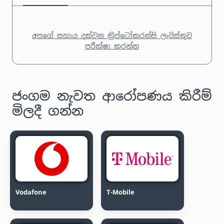
අපගේ සහාය දක්වන ක්‍රිප්ටෝකරන්සි ලැයිස්තුව
පරීක්ෂා කරන්න
ජංගම නැවත ආරෝපණය කිරීම්
මිලදී ගන්න
Vodafone
T-Mobile