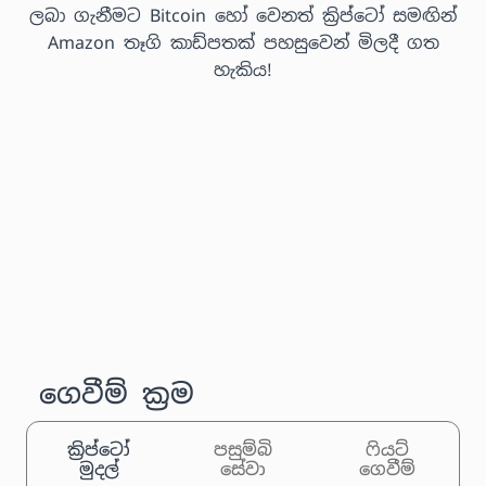
ලබා ගැනීමට Bitcoin හෝ වෙනත් ක්‍රිප්ටෝ සමඟින්
Amazon තෑගි කාඩ්පතක් පහසුවෙන් මිලදී ගත
හැකිය!
ගෙවීම් ක්‍රම
ක්‍රිප්ටෝ
පසුම්බි
ෆියට්
මුදල්
සේවා
ගෙවීම්