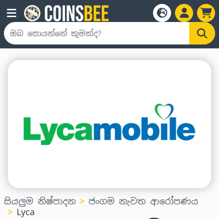
සියලුම නිෂ්පාදන
ජංගම නැවත ආරෝපණය
Lyca