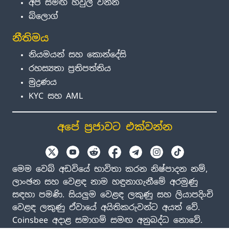
අප සමඟ හවුල් වන්න
බ්ලොග්
නීතිමය
නියමයන් සහ කොන්දේසි
රහස්‍යතා ප්‍රතිපත්තිය
මුද්‍රණය
KYC සහ AML
අපේ ප්‍රජාවට එක්වන්න
මෙම වෙබ් අඩවියේ භාවිතා කරන නිෂ්පාදන නම්,
ලාංඡන සහ වෙළඳ නාම හඳුනාගැනීමේ අරමුණු
සඳහා පමණි. සියලුම වෙළඳ ලකුණු සහ ලියාපදිංචි
වෙළඳ ලකුණු ඒවායේ අයිතිකරුවන්ට අයත් වේ.
Coinsbee අදාළ සමාගම් සමඟ අනුබද්ධ නොවේ.