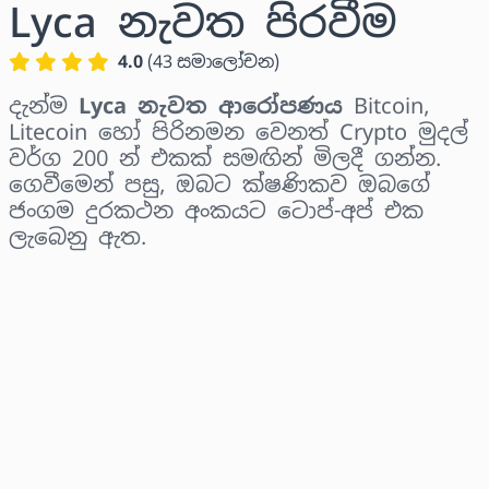
Lyca නැවත පිරවීම
4.0
(
43
සමාලෝචන
)
දැන්ම
Lyca නැවත ආරෝපණය
Bitcoin,
Litecoin හෝ පිරිනමන වෙනත් Crypto මුදල්
වර්ග 200 න් එකක් සමඟින් මිලදී ගන්න.
ගෙවීමෙන් පසු, ඔබට ක්ෂණිකව ඔබගේ
ජංගම දුරකථන අංකයට ටොප්-අප් එක
ලැබෙනු ඇත.
කලාපය තෝරන්න
මුදලක් තෝරන්න
තක්සේරු කළ මිල