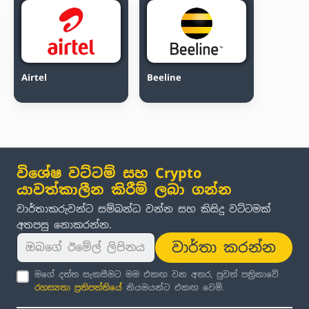
Airtel
Beeline
විශේෂ වට්ටම් සහ Crypto
යාවත්කාලීන කිරීම් ලබා ගන්න
වාර්තාකරුවන්ට සම්බන්ධ වන්න සහ කිසිදු වට්ටමක්
අතපසු නොකරන්න.
වාර්තා කරන්න
මගේ දත්ත සැකසීමට මම එකඟ වන අතර, පුවත් පත්‍රිකාවේ
රහස්‍යතා ප්‍රතිපත්තිය
ේ නියමයන්ට එකඟ වෙමි.