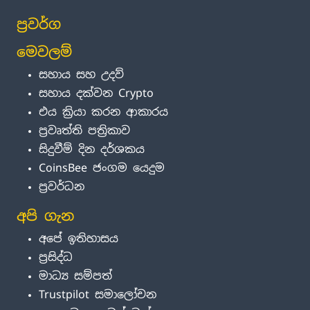
ප්‍රවර්ග
මෙවලම්
සහාය සහ උදව්
සහාය දක්වන Crypto
එය ක්‍රියා කරන ආකාරය
ප්‍රවෘත්ති පත්‍රිකාව
සිදුවීම් දින දර්ශකය
CoinsBee ජංගම යෙදුම
ප්‍රවර්ධන
අපි ගැන
අපේ ඉතිහාසය
ප්‍රසිද්ධ
මාධ්‍ය සම්පත්
Trustpilot සමාලෝචන