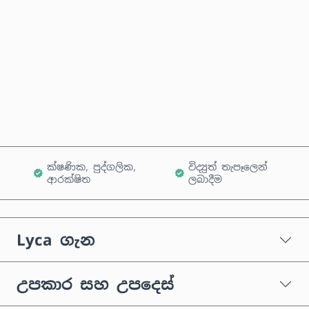
දැන්ම මිලදී ගන්න
කරත්තයට එක් කරන්න
ක්ෂණික, පුද්ගලික,
විද්‍යුත් තැපෑලෙන්
ආරක්ෂිත
ලබාදීම
Lyca ගැන
උපකාර සහ උපදෙස්