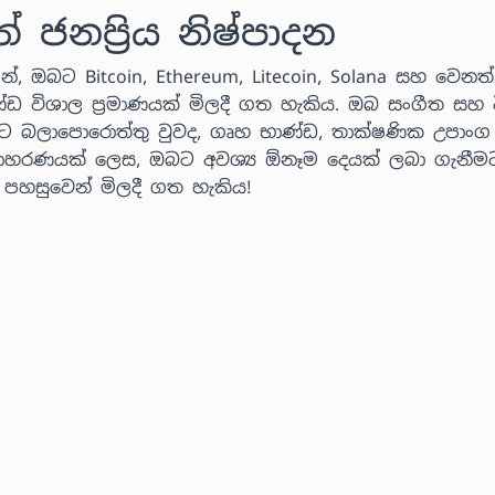
නප්‍රිය නිෂ්පාදන
්, ඔබට Bitcoin, Ethereum, Litecoin, Solana සහ වෙනත් ක
ණ්ඩ විශාල ප්‍රමාණයක් මිලදී ගත හැකිය. ඔබ සංගීත සහ ව
ට බලාපොරොත්තු වුවද, ගෘහ භාණ්ඩ, තාක්ෂණික උපාංග
 උදාහරණයක් ලෙස, ඔබට අවශ්‍ය ඕනෑම දෙයක් ලබා ගැනීම
් පහසුවෙන් මිලදී ගත හැකිය!