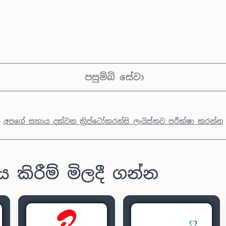
පසුම්බි සේවා
අපගේ සහාය දක්වන ක්‍රිප්ටෝකරන්සි ලැයිස්තුව පරීක්ෂා කරන්න
ිරීම් මිලදී ගන්න