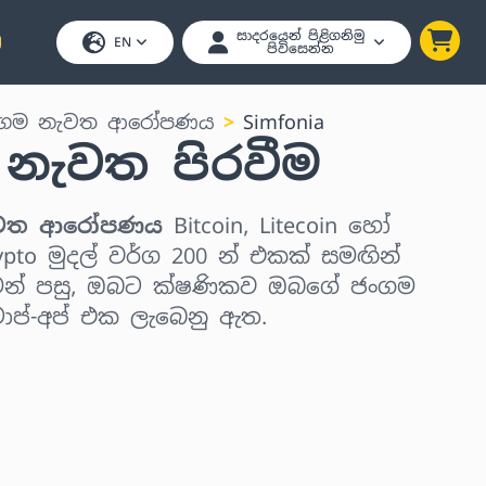
සාදරයෙන් පිළිගනිමු
EN
පිවිසෙන්න
ංගම නැවත ආරෝපණය
Simfonia
 නැවත පිරවීම
නැවත ආරෝපණය
Bitcoin, Litecoin හෝ
pto මුදල් වර්ග 200 න් එකක් සමඟින්
මෙන් පසු, ඔබට ක්ෂණිකව ඔබගේ ජංගම
ප්-අප් එක ලැබෙනු ඇත.