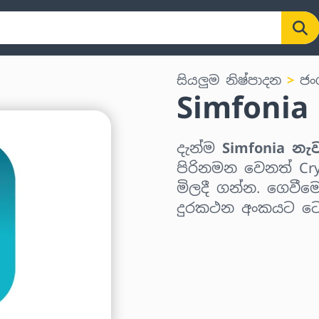
සියලුම නිෂ්පාදන
ජ
Simfonia
දැන්ම
Simfonia 
පිරිනමන වෙනත් Cry
මිලදී ගන්න. ගෙවී
දුරකථන අංකයට ටො
කලාපය තෝරන්න
මුදලක් තෝරන්න