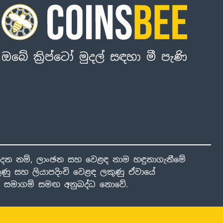
ඔබේ ක්‍රිප්ටෝ මුදල් සඳහා මී පැණි
ාදන නම්, ලාංඡන සහ වෙළඳ නාම හඳුනාගැනීමේ
ණු සහ ලියාපදිංචි වෙළඳ ලකුණු ඒවායේ
ාළ සමාගම් සමඟ අනුබද්ධ නොවේ.