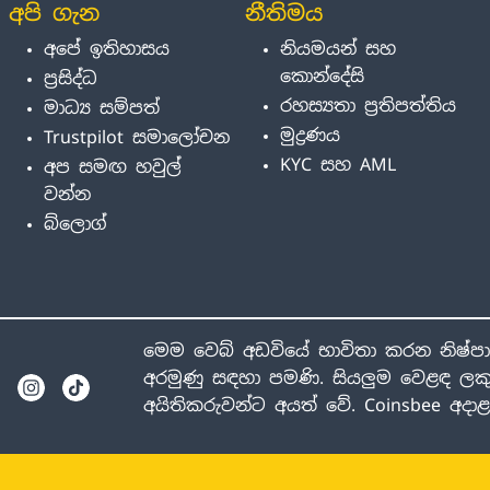
අපි ගැන
නීතිමය
අපේ ඉතිහාසය
නියමයන් සහ
කොන්දේසි
ප්‍රසිද්ධ
රහස්‍යතා ප්‍රතිපත්තිය
මාධ්‍ය සම්පත්
මුද්‍රණය
Trustpilot සමාලෝචන
KYC සහ AML
අප සමඟ හවුල්
වන්න
බ්ලොග්
මෙම වෙබ් අඩවියේ භාවිතා කරන නිෂ්ප
අරමුණු සඳහා පමණි. සියලුම වෙළඳ ලකු
අයිතිකරුවන්ට අයත් වේ. Coinsbee අද