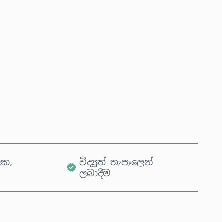
දැන්ම මිලදී ගන්න
කරත්තයට එක් කරන්න
ික,
විද්‍යුත් තැපෑලෙන්
ලබාදීම