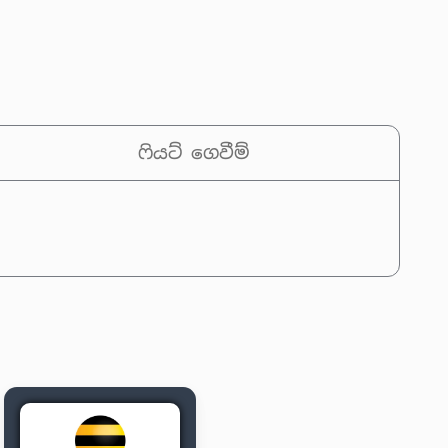
ෆියට් ගෙවීම්