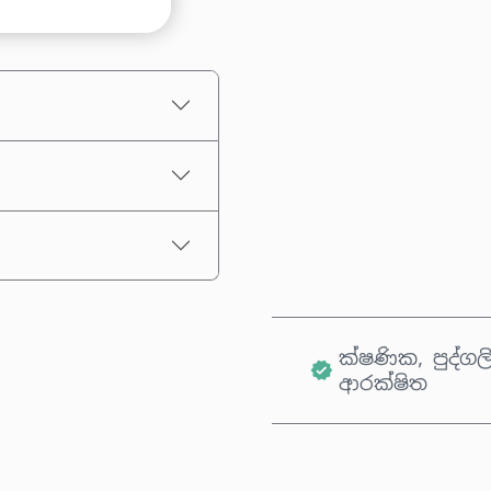
තක්සේරු කළ මිල
ක්ෂණික, පුද්ගල
ආරක්ෂිත