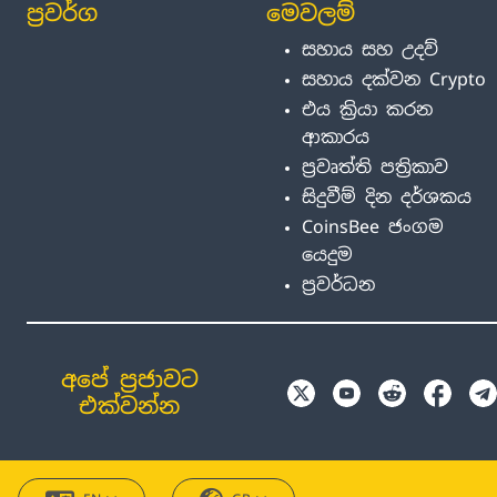
ප්‍රවර්ග
මෙවලම්
සහාය සහ උදව්
සහාය දක්වන Crypto
එය ක්‍රියා කරන
ආකාරය
ප්‍රවෘත්ති පත්‍රිකාව
සිදුවීම් දින දර්ශකය
CoinsBee ජංගම
යෙදුම
ප්‍රවර්ධන
අපේ ප්‍රජාවට
එක්වන්න