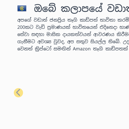
ඔබේ කලාපයේ වඩාත් ජ
අපගේ වඩාත් ජනප්‍රිය තෑගි කාඩ්පත් භාවිතා කරමින
200කට වැඩි ප්‍රමාණයක් භාවිතයෙන් එදිනෙදා භා
සේවා සඳහා මාසික දායකත්වයන් ආවරණය කිරීම
ගැනීමට අවශ්‍ය වුවද, අප සතුව සියල්ල තිබේ.
වෙනත් ක්‍රිප්ටෝ සමඟින් Amazon තෑගි කාඩ්පතක
පෙර