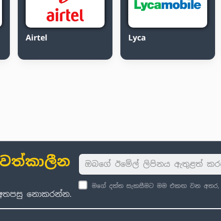
Airtel
Lyca
ාවත්කාලීන
මගේ දත්ත සැකසීමට මම එකඟ වන අතර, පු
් අතපසු නොකරන්න.