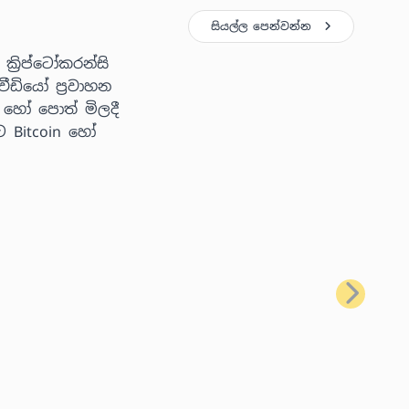
සියල්ල පෙන්වන්න
්‍රිප්ටෝකරන්සි
ීඩියෝ ප්‍රවාහන
 හෝ පොත් මිලදී
ට Bitcoin හෝ
ඊළඟ