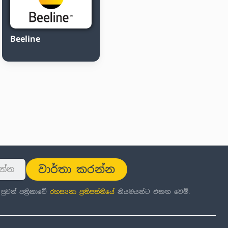
Beeline
වාර්තා කරන්න
වත් පත්‍රිකාවේ
රහස්‍යතා ප්‍රතිපත්තිය
ේ නියමයන්ට එකඟ වෙමි.