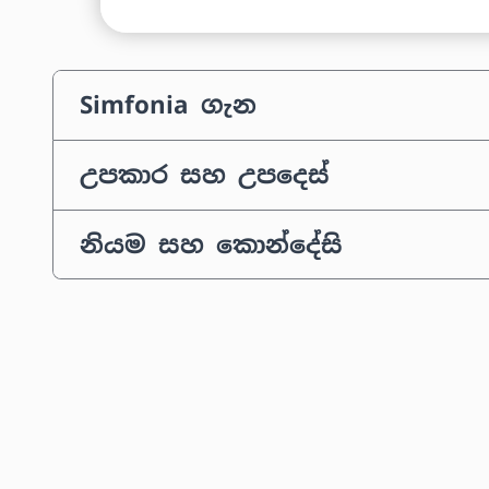
Simfonia ගැන
උපකාර සහ උපදෙස්
නියම සහ කොන්දේසි