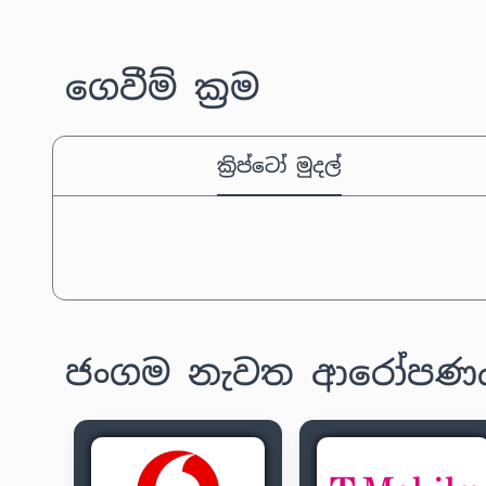
ගෙවීම් ක්‍රම
ක්‍රිප්ටෝ මුදල්
ජංගම නැවත ආරෝපණය ක