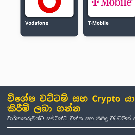
Vodafone
T-Mobile
විශේෂ වට්ටම් සහ Crypto ය
කිරීම් ලබා ගන්න
වාර්තාකරුවන්ට සම්බන්ධ වන්න සහ කිසිදු වට්ටමක