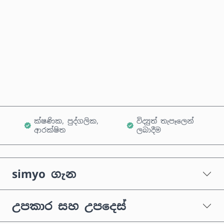
දැන්ම මිලදී ගන්න
කරත්තයට එක් කරන්න
ක්ෂණික, පුද්ගලික,
විද්‍යුත් තැපෑලෙන්
ආරක්ෂිත
ලබාදීම
simyo ගැන
උපකාර සහ උපදෙස්