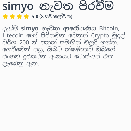
simyo නැවත පිරවීම
5.0
(
8
සමාලෝචන
)
දැන්ම
simyo නැවත ආරෝපණය
Bitcoin,
Litecoin හෝ පිරිනමන වෙනත් Crypto මුදල්
වර්ග 200 න් එකක් සමඟින් මිලදී ගන්න.
ගෙවීමෙන් පසු, ඔබට ක්ෂණිකව ඔබගේ
ජංගම දුරකථන අංකයට ටොප්-අප් එක
ලැබෙනු ඇත.
කලාපය තෝරන්න
මුදලක් තෝරන්න
තක්සේරු කළ මිල