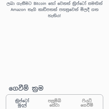
ලබා ගැනීමට Bitcoin හෝ වෙනත් ක්‍රිප්ටෝ සමඟින්
Amazon තෑගි කාඩ්පතක් පහසුවෙන් මිලදී ගත
හැකිය!
ගෙවීම් ක්‍රම
ක්‍රිප්ටෝ
පසුම්බි
ෆියට්
මුදල්
සේවා
ගෙවීම්