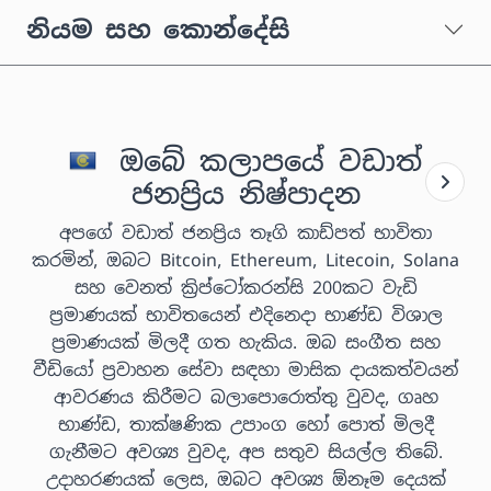
නියම සහ කොන්දේසි
ඔබේ කලාපයේ වඩාත්
ජනප්‍රිය නිෂ්පාදන
අපගේ වඩාත් ජනප්‍රිය තෑගි කාඩ්පත් භාවිතා
කරමින්, ඔබට Bitcoin, Ethereum, Litecoin, Solana
සහ වෙනත් ක්‍රිප්ටෝකරන්සි 200කට වැඩි
ප්‍රමාණයක් භාවිතයෙන් එදිනෙදා භාණ්ඩ විශාල
ප්‍රමාණයක් මිලදී ගත හැකිය. ඔබ සංගීත සහ
වීඩියෝ ප්‍රවාහන සේවා සඳහා මාසික දායකත්වයන්
ආවරණය කිරීමට බලාපොරොත්තු වුවද, ගෘහ
භාණ්ඩ, තාක්ෂණික උපාංග හෝ පොත් මිලදී
ගැනීමට අවශ්‍ය වුවද, අප සතුව සියල්ල තිබේ.
උදාහරණයක් ලෙස, ඔබට අවශ්‍ය ඕනෑම දෙයක්