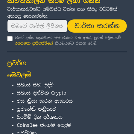
යාවත්කාලීන කිරීම් ලබා ගන්න
වාර්තාකරුවන්ට සම්බන්ධ වන්න සහ කිසිදු වට්ටමක්
අතපසු නොකරන්න.
වාර්තා කරන්න
මගේ දත්ත සැකසීමට මම එකඟ වන අතර, පුවත් පත්‍රිකාවේ
රහස්‍යතා ප්‍රතිපත්තිය
ේ නියමයන්ට එකඟ වෙමි.
ප්‍රවර්ග
මෙවලම්
සහාය සහ උදව්
සහාය දක්වන Crypto
එය ක්‍රියා කරන ආකාරය
ප්‍රවෘත්ති පත්‍රිකාව
සිදුවීම් දින දර්ශකය
CoinsBee ජංගම යෙදුම
ප්‍රවර්ධන