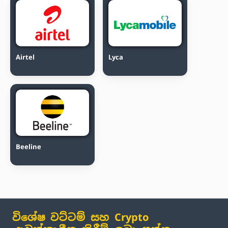
Airtel
Lyca
Beeline
විශේෂ වට්ටම් සහ Crypto