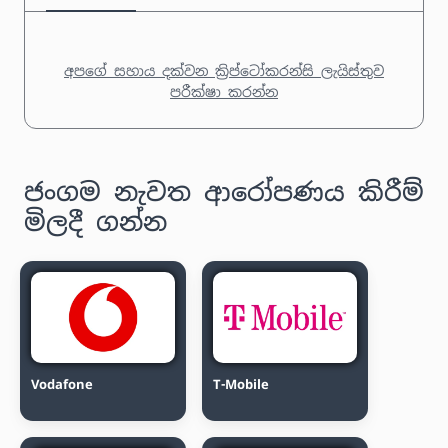
අපගේ සහාය දක්වන ක්‍රිප්ටෝකරන්සි ලැයිස්තුව
පරීක්ෂා කරන්න
ජංගම නැවත ආරෝපණය කිරීම්
මිලදී ගන්න
Vodafone
T-Mobile