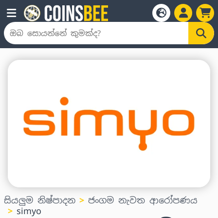
සියලුම නිෂ්පාදන
ජංගම නැවත ආරෝපණය
simyo