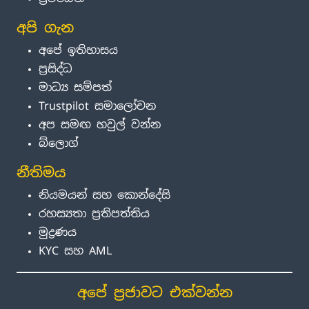
අපි ගැන
අපේ ඉතිහාසය
ප්‍රසිද්ධ
මාධ්‍ය සම්පත්
Trustpilot සමාලෝචන
අප සමඟ හවුල් වන්න
බ්ලොග්
නීතිමය
නියමයන් සහ කොන්දේසි
රහස්‍යතා ප්‍රතිපත්තිය
මුද්‍රණය
KYC සහ AML
අපේ ප්‍රජාවට එක්වන්න