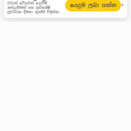
වඩාත් වේගවත් ගෙවීම්
යෙදුම ලබා ගන්න
අත්දැකීමක් සහ සුවිශේෂී
ප්‍රවර්ධන දීමනා භුක්ති විඳින්න.
විශේෂ වට්ටම් සහ Crypto
යාවත්කාලීන කිරීම් ලබා ගන්න