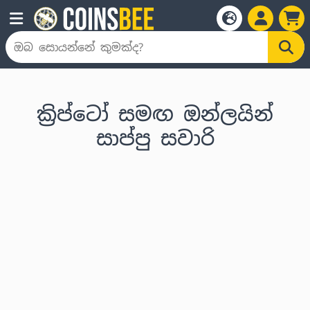
ක්‍රිප්ටෝ සමඟ ඔන්ලයින්
සාප්පු සවාරි