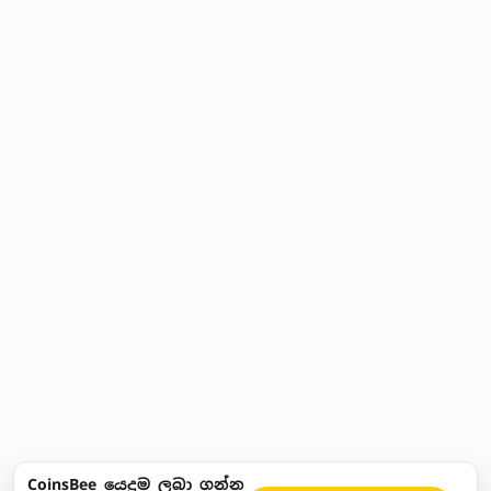
CoinsBee යෙදුම ලබා ගන්න