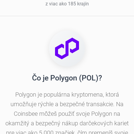
z viac ako 185 krajín
Čo je Polygon (POL)?
Polygon je populárna kryptomena, ktorá
umožňuje rýchle a bezpečné transakcie. Na
Coinsbee môžeš použiť svoje Polygon na
okamžitý a bezpečný nákup darčekových kariet
pre viac ako 5 000 značiek, čím premeníš svoje