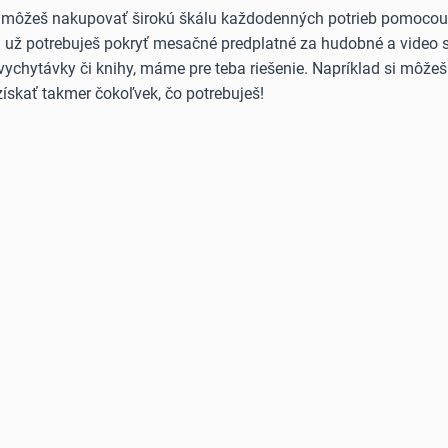
 môžeš nakupovať širokú škálu každodenných potrieb pomocou B
Či už potrebuješ pokryť mesačné predplatné za hudobné a video 
vychytávky či knihy, máme pre teba riešenie. Napríklad si môže
ískať takmer čokoľvek, čo potrebuješ!