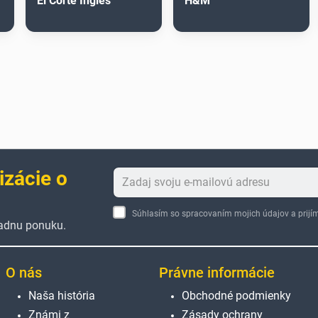
El Corte Inglés
H&M
izácie o
Súhlasím so spracovaním mojich údajov a pri
žiadnu ponuku.
O nás
Právne informácie
Naša história
Obchodné podmienky
Známi z
Zásady ochrany