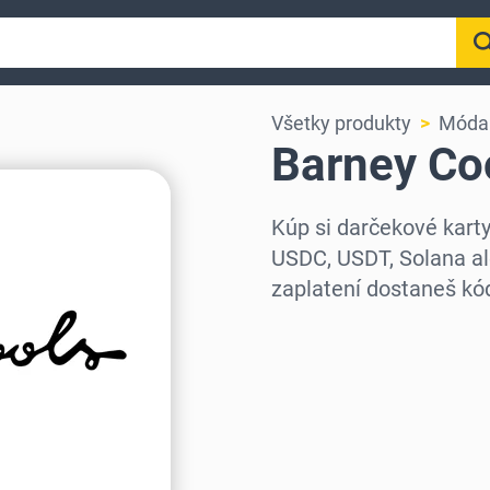
Všetky produkty
Móda 
Barney Co
Kúp si darčekové kart
USDC, USDT, Solana al
zaplatení dostaneš k
Vyber región
Vyber sumu