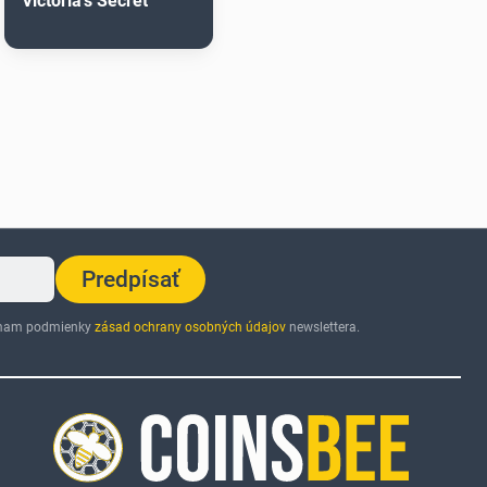
Victoria's Secret
Predpísať
jímam podmienky
zásad ochrany osobných údajov
newslettera.