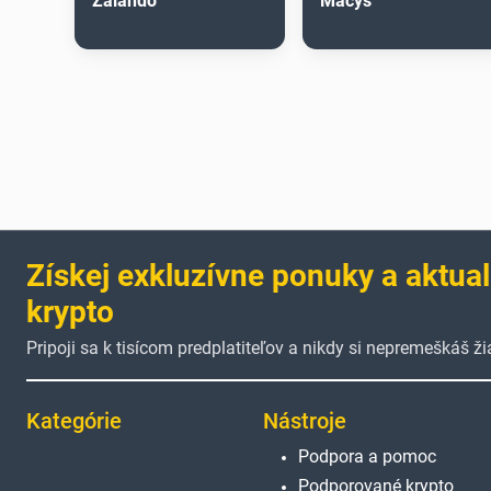
Zalando
Macys
Získej exkluzívne ponuky a aktual
krypto
Pripoji sa k tisícom predplatiteľov a nikdy si nepremeškáš 
Kategórie
Nástroje
Podpora a pomoc
Podporované krypto