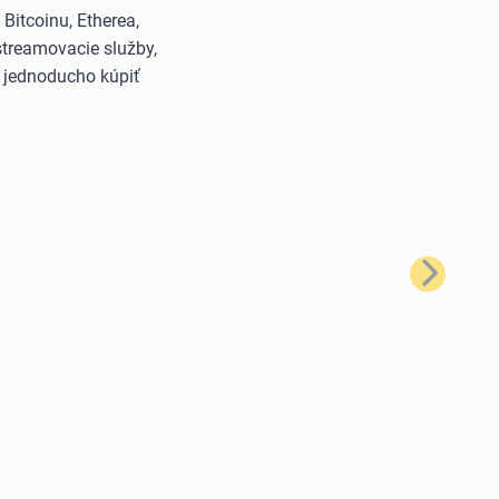
itcoinu, Etherea,
streamovacie služby,
š jednoducho kúpiť
Ďalší