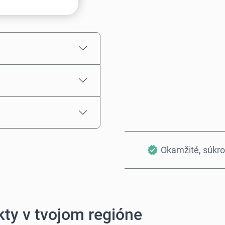
Odhadovaná cena
Okamžité, súkr
ty v tvojom regióne