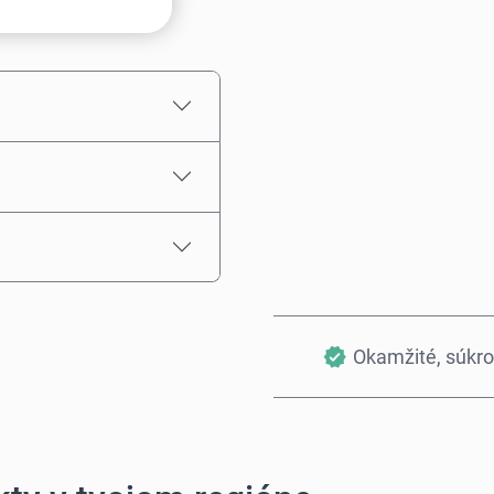
Odhadovaná cena
Okamžité, súkr