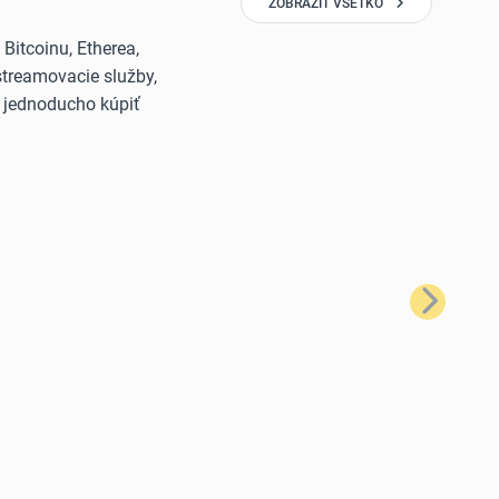
ZOBRAZIŤ VŠETKO
itcoinu, Etherea,
streamovacie služby,
š jednoducho kúpiť
Ďalší