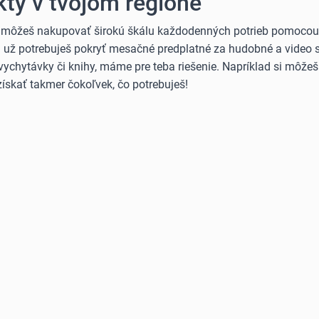
ty v tvojom regióne
 môžeš nakupovať širokú škálu každodenných potrieb pomocou B
Či už potrebuješ pokryť mesačné predplatné za hudobné a video 
vychytávky či knihy, máme pre teba riešenie. Napríklad si môže
ískať takmer čokoľvek, čo potrebuješ!