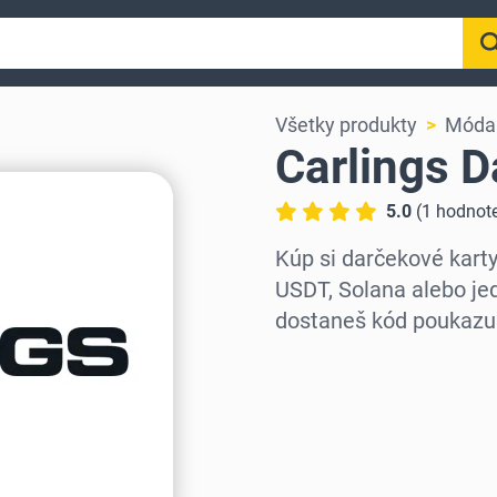
Všetky produkty
Móda 
Carlings D
5.0
(
1
hodnot
Kúp si darčekové kart
USDT, Solana alebo jed
dostaneš kód poukazu
Vyber región
Vyber sumu