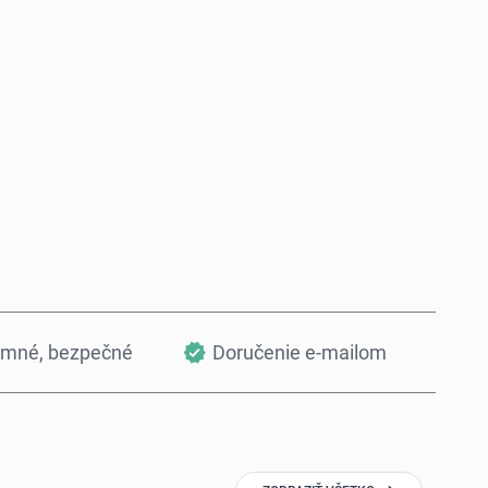
Kúpiť teraz
Pridať do košíka
omné, bezpečné
Doručenie e-mailom