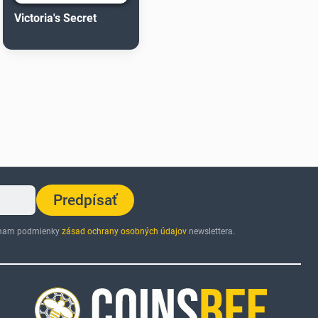
Victoria's Secret
Predpísať
jímam podmienky
zásad ochrany osobných údajov
newslettera.