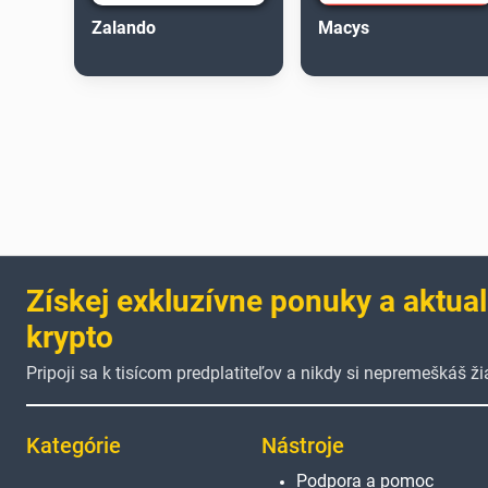
Zalando
Macys
Získej exkluzívne ponuky a aktual
krypto
Pripoji sa k tisícom predplatiteľov a nikdy si nepremeškáš 
Kategórie
Nástroje
Podpora a pomoc