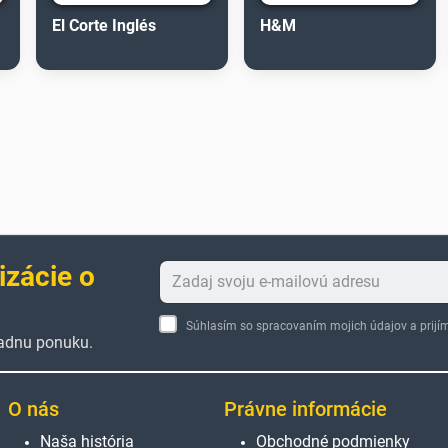
El Corte Inglés
H&M
izácie o
Súhlasím so spracovaním mojich údajov a pri
žiadnu ponuku.
O nás
Právne informácie
Naša história
Obchodné podmienky