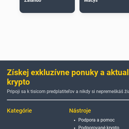
Zalando
Macys
Získej exkluzívne ponuky a aktual
krypto
Pripoji sa k tisícom predplatiteľov a nikdy si nepremeškáš 
Kategórie
Nástroje
Podpora a pomoc
Podporované krypto