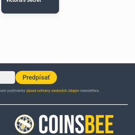
Victoria's Secret
Predpísať
jímam podmienky
zásad ochrany osobných údajov
newslettera.