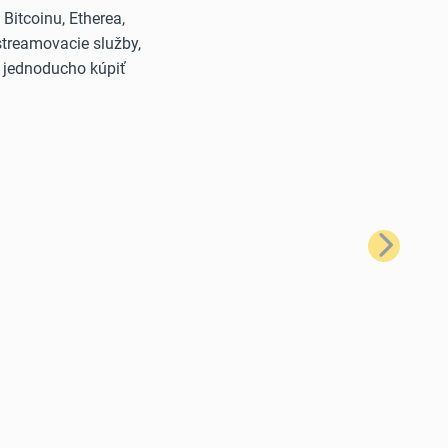
itcoinu, Etherea,
streamovacie služby,
š jednoducho kúpiť
Ďalší