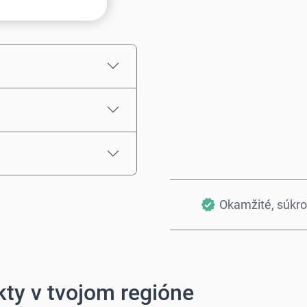
Odhadovaná cena
Okamžité, súkr
ty v tvojom regióne