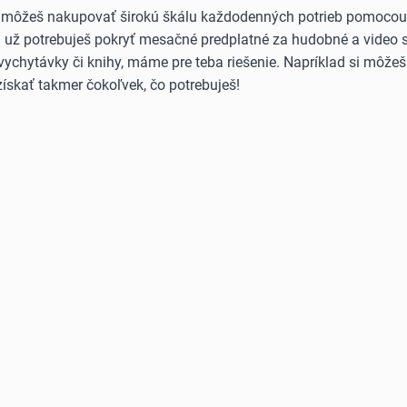
 môžeš nakupovať širokú škálu každodenných potrieb pomocou B
Či už potrebuješ pokryť mesačné predplatné za hudobné a video 
vychytávky či knihy, máme pre teba riešenie. Napríklad si môže
ískať takmer čokoľvek, čo potrebuješ!