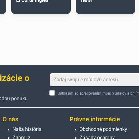
El Corte Inglés
H&M
izácie o
Súhlasím so spracovaním mojich údajov a pri
žiadnu ponuku.
O nás
Právne informácie
Naša história
Obchodné podmienky
Známi z
Zásady ochrany