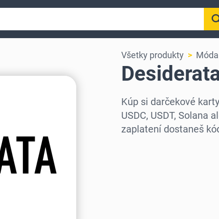
Všetky produkty
Móda 
Desiderat
Kúp si darčekové kart
USDC, USDT, Solana al
zaplatení dostaneš k
Vyber región
Vyber sumu