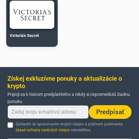
Victoria's Secret
Získej exkluzívne ponuky a aktualizácie o
krypto
Pripoji sa k tisícom predplatiteľov a nikdy si nepremeškáš žiadnu
ponuku.
Predpísať
Súhlasím so spracovaním mojich údajov a prijímam podmienky
zásad ochrany osobných údajov
newslettera.