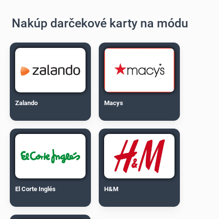
Nakúp darčekové karty na módu
Zalando
Macys
El Corte Inglés
H&M