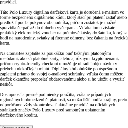
pravidiel.
Táto Polo Luxury digitálna darčeková karta je doručená e‑mailom vo
forme bezpečného digitálneho kódu, ktorý stačí pri platení zadať alebo
predložiť podľa pokynov obchodníka, pričom zostatok je možné
spravidla čerpať až do úplného vyčerpania. Vďaka tomu získate
praktický elektronický voucher na prémiové kúsky do šatníka, ktorý sa
hodí na narodeniny, sviatky aj firemné odmeny, bez čakania na fyzickú
kartu.
Na CoinsBee zaplatíte za poukážku buď bežnými platobnými
metódami, ako sú platobné karty, alebo aj rôznymi kryptomenami,
pričom crypto‑friendly checkout umožňuje uhradiť objednávku v
priebehu niekoľkých minút. Digitálny kód obdržíte po úspešnom
zaplatení priamo do svojej e‑mailovej schránky, vďaka čomu môžete
darček okamžite preposlať obdarovanému alebo si ho uložiť a využiť
neskôr.
Dostupnosť a presné podmienky použitia, vrátane prípadných
regionálnych obmedzení či platnosti, sa môžu líšiť podľa krajiny, preto
odporúčame vždy skontrolovať aktuálne pravidlá na oficiálnych
stránkach značky Polo Luxury pred samotným uplatnením
darčekového kreditu.