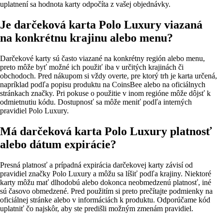
uplatnení sa hodnota karty odpočíta z vašej objednávky.
Je darčeková karta Polo Luxury viazaná
na konkrétnu krajinu alebo menu?
Darčekové karty sú často viazané na konkrétny región alebo menu,
preto môže byť možné ich použiť iba v určitých krajinách či
obchodoch. Pred nákupom si vždy overte, pre ktorý trh je karta určená,
napríklad podľa popisu produktu na CoinsBee alebo na oficiálnych
stránkach značky. Pri pokuse o použitie v inom regióne môže dôjsť k
odmietnutiu kódu. Dostupnosť sa môže meniť podľa interných
pravidiel Polo Luxury.
Má darčeková karta Polo Luxury platnosť
alebo dátum expirácie?
Presná platnosť a prípadná expirácia darčekovej karty závisí od
pravidiel značky Polo Luxury a môžu sa líšiť podľa krajiny. Niektoré
karty môžu mať dlhodobú alebo dokonca neobmedzenú platnosť, iné
sú časovo obmedzené. Pred použitím si preto prečítajte podmienky na
oficiálnej stránke alebo v informáciách k produktu. Odporúčame kód
uplatniť čo najskôr, aby ste predišli možným zmenám pravidiel.