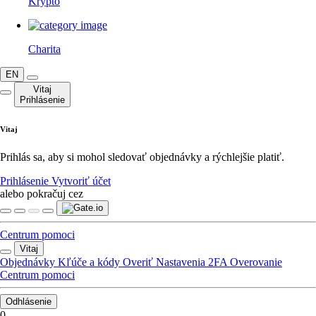
Krypto
Charita
EN
Vitaj
Prihlásenie
Vitaj
Prihlás sa, aby si mohol sledovať objednávky a rýchlejšie platiť.
Prihlásenie
Vytvoriť účet
alebo pokračuj cez
Centrum pomoci
Vitaj
Objednávky
Kľúče a kódy
Overiť
Nastavenia
2FA Overovanie
Centrum pomoci
Odhlásenie
0