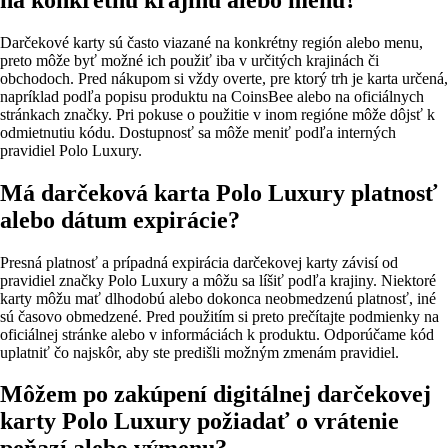
Darčekové karty sú často viazané na konkrétny región alebo menu,
preto môže byť možné ich použiť iba v určitých krajinách či
obchodoch. Pred nákupom si vždy overte, pre ktorý trh je karta určená,
napríklad podľa popisu produktu na CoinsBee alebo na oficiálnych
stránkach značky. Pri pokuse o použitie v inom regióne môže dôjsť k
odmietnutiu kódu. Dostupnosť sa môže meniť podľa interných
pravidiel Polo Luxury.
Má darčeková karta Polo Luxury platnosť
alebo dátum expirácie?
Presná platnosť a prípadná expirácia darčekovej karty závisí od
pravidiel značky Polo Luxury a môžu sa líšiť podľa krajiny. Niektoré
karty môžu mať dlhodobú alebo dokonca neobmedzenú platnosť, iné
sú časovo obmedzené. Pred použitím si preto prečítajte podmienky na
oficiálnej stránke alebo v informáciách k produktu. Odporúčame kód
uplatniť čo najskôr, aby ste predišli možným zmenám pravidiel.
Môžem po zakúpení digitálnej darčekovej
karty Polo Luxury požiadať o vrátenie