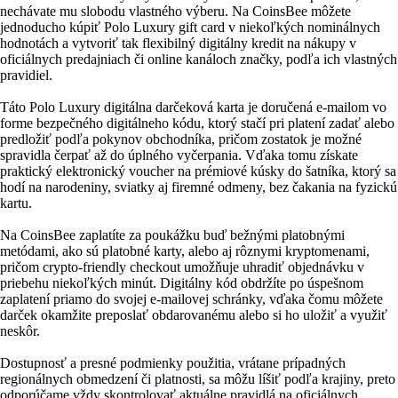
nechávate mu slobodu vlastného výberu. Na CoinsBee môžete
jednoducho kúpiť Polo Luxury gift card v niekoľkých nominálnych
hodnotách a vytvoriť tak flexibilný digitálny kredit na nákupy v
oficiálnych predajniach či online kanáloch značky, podľa ich vlastných
pravidiel.
Táto Polo Luxury digitálna darčeková karta je doručená e‑mailom vo
forme bezpečného digitálneho kódu, ktorý stačí pri platení zadať alebo
predložiť podľa pokynov obchodníka, pričom zostatok je možné
spravidla čerpať až do úplného vyčerpania. Vďaka tomu získate
praktický elektronický voucher na prémiové kúsky do šatníka, ktorý sa
hodí na narodeniny, sviatky aj firemné odmeny, bez čakania na fyzickú
kartu.
Na CoinsBee zaplatíte za poukážku buď bežnými platobnými
metódami, ako sú platobné karty, alebo aj rôznymi kryptomenami,
pričom crypto‑friendly checkout umožňuje uhradiť objednávku v
priebehu niekoľkých minút. Digitálny kód obdržíte po úspešnom
zaplatení priamo do svojej e‑mailovej schránky, vďaka čomu môžete
darček okamžite preposlať obdarovanému alebo si ho uložiť a využiť
neskôr.
Dostupnosť a presné podmienky použitia, vrátane prípadných
regionálnych obmedzení či platnosti, sa môžu líšiť podľa krajiny, preto
odporúčame vždy skontrolovať aktuálne pravidlá na oficiálnych