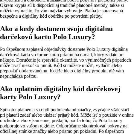
Okrem krypta sú k dispozícii aj tradičné platobné metódy, takže si
môžete vybrať to, čo vám najviac vyhovuje. Platba je spracovaná
bezpečne a digitálny kód obdržíte po potvrdení platby.
Ako a kedy dostanem svoju digitálnu
darčekovú kartu Polo Luxury?
Po úspešnom zaplatení objednávky dostanete Polo Luxury digitálna
darčeková karta vo forme kódu priamo na e‑mail, ktorý zadáte pri
nákupe. Doručenie je spravidla okamžité, vo výnimočných prípadoch
môže trvať niekoľko minút. Kód si môžete uložiť, vytlačiť alebo
preposlať obdarovanému. Keďže ide o digitálny produkt, nič vám
neprichádza poštou.
Ako uplatním digitálny kód darčekovej
karty Polo Luxury?
Spôsob uplatnenia sa riadi podmienkami značky, zvyčajne však stačí
pri platení zadať alebo ukázať prijatý kód. Môže ísť o použitie v online
obchode alebo v kamennej predajni, podľa toho, čo Polo Luxury
podporuje vo vašom regióne. Odporúčame skontrolovať pokyny na
oficiálnej stránke značky alebo priamo pri pokladni. Po úspešnom