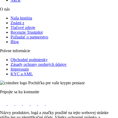
Akcie
O nás
Naša história
Známi z
Tlačové zdroje
Recenzie Trustpilot
Požiadať o partnerstvo
Blog
Právne informácie
Obchodné podmienky
Zásady ochrany osobných údajov
Impressum
KYC a AML
Pochúťka pre vaše krypto peniaze
Pripojte sa ku komunite
Názvy produktov, logá a značky použité na tejto webovej stránke
slúžia len na identifikačné účely. Všetky ochranné známky a