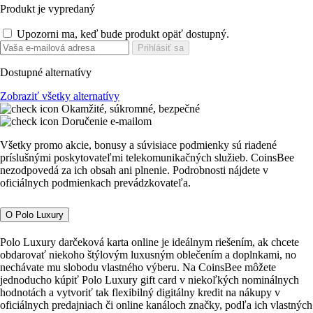
Produkt je vypredaný
Upozorni ma, keď bude produkt opäť dostupný.
Prihlásiť sa
Dostupné alternatívy
Zobraziť všetky alternatívy
Okamžité, súkromné, bezpečné
Doručenie e-mailom
Všetky promo akcie, bonusy a súvisiace podmienky sú riadené
príslušnými poskytovateľmi telekomunikačných služieb. CoinsBee
nezodpovedá za ich obsah ani plnenie. Podrobnosti nájdete v
oficiálnych podmienkach prevádzkovateľa.
O Polo Luxury
Polo Luxury darčeková karta online je ideálnym riešením, ak chcete
obdarovať niekoho štýlovým luxusným oblečením a doplnkami, no
nechávate mu slobodu vlastného výberu. Na CoinsBee môžete
jednoducho kúpiť Polo Luxury gift card v niekoľkých nominálnych
hodnotách a vytvoriť tak flexibilný digitálny kredit na nákupy v
oficiálnych predajniach či online kanáloch značky, podľa ich vlastných