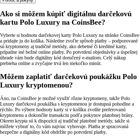
Pomoc a pokyny
Ako si môžem kúpiť digitálnu darčekovú
kartu Polo Luxury na CoinsBee?
Vyberte si hodnotu darčekovej karty Polo Luxury na stránke CoinsBee
a pridajte ju do košíka. Následne zvoľte spôsob platby – podporované
sú kryptomeny aj tradičné metódy, ako debetné či kreditné karty,
prípadne iné bežné online platby. Po potvrdení objednávky a úspešnej
úhrade vám bude digitálny kód doručený e‑mailom. Celý nákup
prebieha online a zvyčajne trvá len niekoľko minút.
Môžem zaplatiť darčekovú poukážku Polo
Luxury kryptomenou?
Áno, na CoinsBee je možné využiť rôzne kryptomeny, takže Polo
Luxury darčeková poukážka s kryptomenou je dostupná pohodlne a
rýchlo. Po výbere hodnoty karty si v košíku zvolíte preferovanú
kryptomenu a dokončíte transakciu podľa pokynov platobnej brány.
Okrem krypta sú k dispozícii aj tradičné platobné metódy, takže si
môžete vybrať to, čo vám najviac vyhovuje. Platba je spracovaná
bezpečne a digitálny kód obdržíte po potvrdení platby.