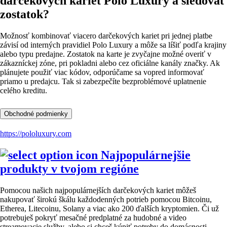
darčekových kariet Polo Luxury a sledovať
zostatok?
Možnosť kombinovať viacero darčekových kariet pri jednej platbe
závisí od interných pravidiel Polo Luxury a môže sa líšiť podľa krajiny
alebo typu predajne. Zostatok na karte je zvyčajne možné overiť v
zákazníckej zóne, pri pokladni alebo cez oficiálne kanály značky. Ak
plánujete použiť viac kódov, odporúčame sa vopred informovať
priamo u predajcu. Tak si zabezpečíte bezproblémové uplatnenie
celého kreditu.
Obchodné podmienky
https://pololuxury.com
Najpopulárnejšie
produkty v tvojom regióne
Pomocou našich najpopulárnejších darčekových kariet môžeš
nakupovať širokú škálu každodenných potrieb pomocou Bitcoinu,
Etherea, Litecoinu, Solany a viac ako 200 ďalších kryptomien. Či už
potrebuješ pokryť mesačné predplatné za hudobné a video
streamovacie služby, alebo si chceš kúpiť potreby do domácnosti,