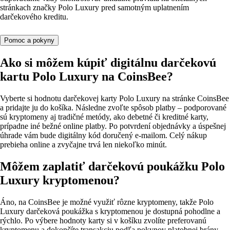
stránkach značky Polo Luxury pred samotným uplatnením
darčekového kreditu.
Pomoc a pokyny
Ako si môžem kúpiť digitálnu darčekovú
kartu Polo Luxury na CoinsBee?
Vyberte si hodnotu darčekovej karty Polo Luxury na stránke CoinsBee
a pridajte ju do košíka. Následne zvoľte spôsob platby – podporované
sú kryptomeny aj tradičné metódy, ako debetné či kreditné karty,
prípadne iné bežné online platby. Po potvrdení objednávky a úspešnej
úhrade vám bude digitálny kód doručený e‑mailom. Celý nákup
prebieha online a zvyčajne trvá len niekoľko minút.
Môžem zaplatiť darčekovú poukážku Polo
Luxury kryptomenou?
Áno, na CoinsBee je možné využiť rôzne kryptomeny, takže Polo
Luxury darčeková poukážka s kryptomenou je dostupná pohodlne a
rýchlo. Po výbere hodnoty karty si v košíku zvolíte preferovanú
kryptomenu a dokončíte transakciu podľa pokynov platobnej brány.