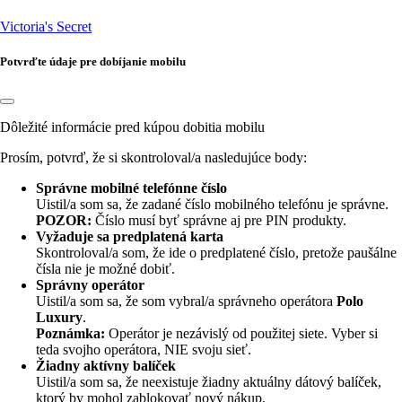
Victoria's Secret
Potvrďte údaje pre dobíjanie mobilu
Dôležité informácie pred kúpou dobitia mobilu
Prosím, potvrď, že si skontroloval/a nasledujúce body:
Správne mobilné telefónne číslo
Uistil/a som sa, že zadané číslo
mobilného telefónu je správne.
POZOR:
Číslo musí byť správne aj pre PIN produkty.
Vyžaduje sa predplatená karta
Skontroloval/a som, že ide o predplatené číslo, pretože paušálne
čísla nie je možné dobiť.
Správny operátor
Uistil/a som sa, že som vybral/a správneho operátora
Polo
Luxury
.
Poznámka:
Operátor je nezávislý od použitej siete. Vyber si
teda svojho operátora, NIE svoju sieť.
Žiadny aktívny balíček
Uistil/a som sa, že neexistuje žiadny aktuálny dátový balíček,
ktorý by mohol zablokovať nový nákup.