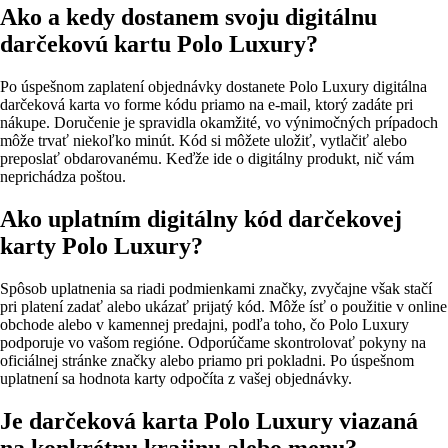
Ako a kedy dostanem svoju digitálnu
darčekovú kartu Polo Luxury?
Po úspešnom zaplatení objednávky dostanete Polo Luxury digitálna
darčeková karta vo forme kódu priamo na e‑mail, ktorý zadáte pri
nákupe. Doručenie je spravidla okamžité, vo výnimočných prípadoch
môže trvať niekoľko minút. Kód si môžete uložiť, vytlačiť alebo
preposlať obdarovanému. Keďže ide o digitálny produkt, nič vám
neprichádza poštou.
Ako uplatním digitálny kód darčekovej
karty Polo Luxury?
Spôsob uplatnenia sa riadi podmienkami značky, zvyčajne však stačí
pri platení zadať alebo ukázať prijatý kód. Môže ísť o použitie v online
obchode alebo v kamennej predajni, podľa toho, čo Polo Luxury
podporuje vo vašom regióne. Odporúčame skontrolovať pokyny na
oficiálnej stránke značky alebo priamo pri pokladni. Po úspešnom
uplatnení sa hodnota karty odpočíta z vašej objednávky.
Je darčeková karta Polo Luxury viazaná
na konkrétnu krajinu alebo menu?