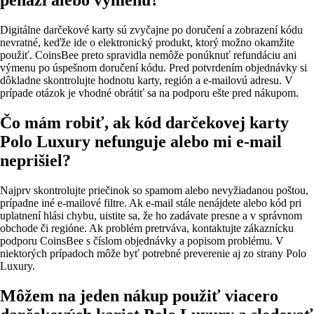
peňazí alebo výmenu?
Digitálne darčekové karty sú zvyčajne po doručení a zobrazení kódu
nevratné, keďže ide o elektronický produkt, ktorý možno okamžite
použiť. CoinsBee preto spravidla nemôže ponúknuť refundáciu ani
výmenu po úspešnom doručení kódu. Pred potvrdením objednávky si
dôkladne skontrolujte hodnotu karty, región a e‑mailovú adresu. V
prípade otázok je vhodné obrátiť sa na podporu ešte pred nákupom.
Čo mám robiť, ak kód darčekovej karty
Polo Luxury nefunguje alebo mi e‑mail
neprišiel?
Najprv skontrolujte priečinok so spamom alebo nevyžiadanou poštou,
prípadne iné e‑mailové filtre. Ak e‑mail stále nenájdete alebo kód pri
uplatnení hlási chybu, uistite sa, že ho zadávate presne a v správnom
obchode či regióne. Ak problém pretrváva, kontaktujte zákaznícku
podporu CoinsBee s číslom objednávky a popisom problému. V
niektorých prípadoch môže byť potrebné preverenie aj zo strany Polo
Luxury.
Môžem na jeden nákup použiť viacero