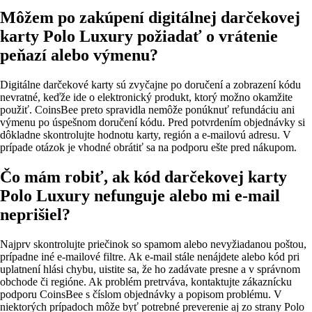
Môžem po zakúpení digitálnej darčekovej
karty Polo Luxury požiadať o vrátenie
peňazí alebo výmenu?
Digitálne darčekové karty sú zvyčajne po doručení a zobrazení kódu
nevratné, keďže ide o elektronický produkt, ktorý možno okamžite
použiť. CoinsBee preto spravidla nemôže ponúknuť refundáciu ani
výmenu po úspešnom doručení kódu. Pred potvrdením objednávky si
dôkladne skontrolujte hodnotu karty, región a e‑mailovú adresu. V
prípade otázok je vhodné obrátiť sa na podporu ešte pred nákupom.
Čo mám robiť, ak kód darčekovej karty
Polo Luxury nefunguje alebo mi e‑mail
neprišiel?
Najprv skontrolujte priečinok so spamom alebo nevyžiadanou poštou,
prípadne iné e‑mailové filtre. Ak e‑mail stále nenájdete alebo kód pri
uplatnení hlási chybu, uistite sa, že ho zadávate presne a v správnom
obchode či regióne. Ak problém pretrváva, kontaktujte zákaznícku
podporu CoinsBee s číslom objednávky a popisom problému. V
niektorých prípadoch môže byť potrebné preverenie aj zo strany Polo