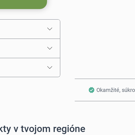
Odhadovaná cena
Okamžité, súkr
ty v tvojom regióne