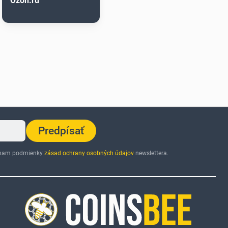
Ozon.ru
Predpísať
jímam podmienky
zásad ochrany osobných údajov
newslettera.