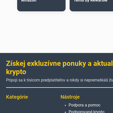
Amazon
Temu by Rewarble
Získej exkluzívne ponuky a aktual
krypto
Pripoji sa k tisícom predplatiteľov a nikdy si nepremeškáš 
Kategórie
Nástroje
Podpora a pomoc
Podporované krypto