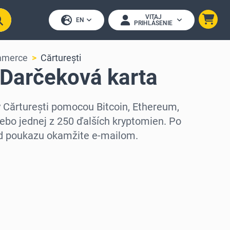
VITAJ
EN
PRIHLÁSENIE
mmerce
Cărturești
 Darčeková karta
y Cărturești pomocou Bitcoin, Ethereum,
ebo jednej z 250 ďalších kryptomien. Po
ód poukazu okamžite e-mailom.