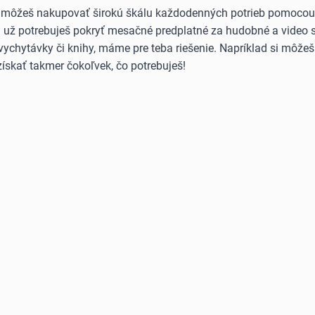
 môžeš nakupovať širokú škálu každodenných potrieb pomocou B
Či už potrebuješ pokryť mesačné predplatné za hudobné a video 
vychytávky či knihy, máme pre teba riešenie. Napríklad si môže
ískať takmer čokoľvek, čo potrebuješ!