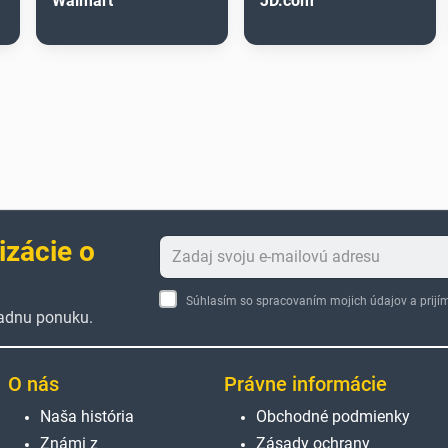
Walmart
JD.com
izácie o
Súhlasím so spracovaním mojich údajov a pri
žiadnu ponuku.
O nás
Právne informácie
Naša história
Obchodné podmienky
Známi z
Zásady ochrany