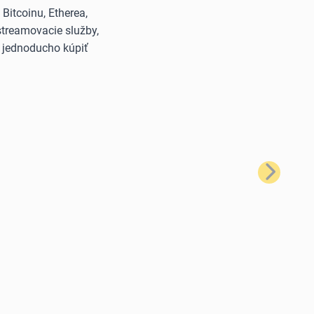
itcoinu, Etherea,
streamovacie služby,
š jednoducho kúpiť
Ďalší