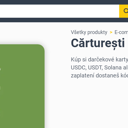
Všetky produkty
E-co
Cărturești
Kúp si darčekové kart
USDC, USDT, Solana al
zaplatení dostaneš k
Vyber región
Vyber sumu