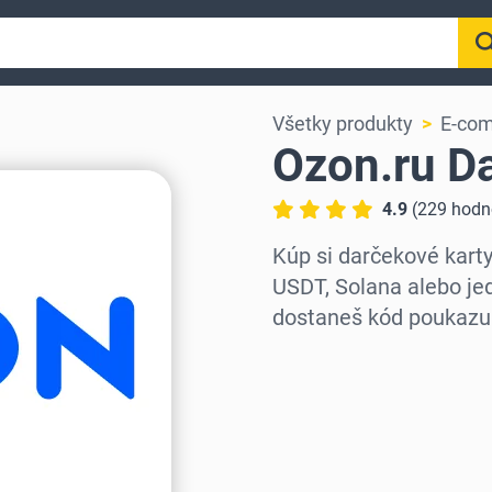
Všetky produkty
E-co
Ozon.ru D
4.9
(
229
hodn
Kúp si darčekové kart
USDT, Solana alebo jed
dostaneš kód poukazu
Vyber región
Vyber sumu