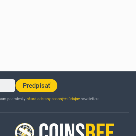
Predpísať
jímam podmienky
zásad ochrany osobných údajov
newslettera.