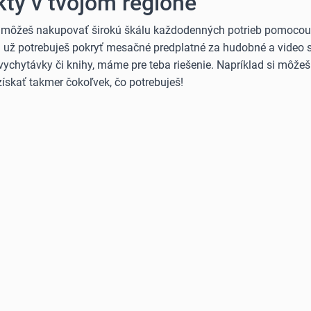
ty v tvojom regióne
 môžeš nakupovať širokú škálu každodenných potrieb pomocou B
Či už potrebuješ pokryť mesačné predplatné za hudobné a video 
vychytávky či knihy, máme pre teba riešenie. Napríklad si môže
ískať takmer čokoľvek, čo potrebuješ!