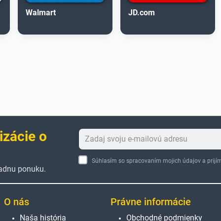
Walmart
JD.com
izácie o
Súhlasím so spracovaním mojich údajov a pri
žiadnu ponuku.
O nás
Právne informácie
Naša história
Obchodné podmienky