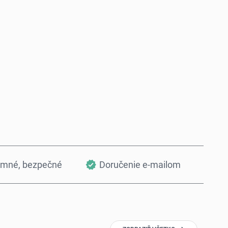
Kúpiť teraz
Pridať do košíka
omné, bezpečné
Doručenie e-mailom