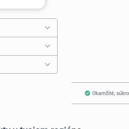
Odhadovaná cena
Okamžité, súkr