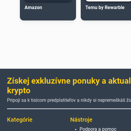
Amazon
Temu by Rewarble
Získej exkluzívne ponuky a aktual
krypto
Pripoji sa k tisícom predplatiteľov a nikdy si nepremeškáš 
Kategórie
Nástroje
Podpora a pomoc