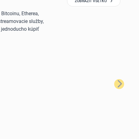
ZOBRAZIŤ VŠETKO
itcoinu, Etherea,
streamovacie služby,
š jednoducho kúpiť
Ďalší