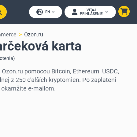
VITAJ
EN
PRIHLÁSENIE
mmerce
Ozon.ru
arčeková karta
otenia
)
y Ozon.ru pomocou Bitcoin, Ethereum, USDC,
nej z 250 ďalších kryptomien. Po zaplatení
 okamžite e-mailom.