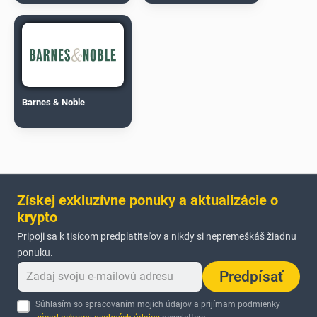
Barnes & Noble
Získej exkluzívne ponuky a aktualizácie o
krypto
Pripoji sa k tisícom predplatiteľov a nikdy si nepremeškáš žiadnu
ponuku.
Predpísať
Súhlasím so spracovaním mojich údajov a prijímam podmienky