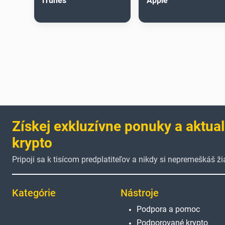
iTunes
Apple
Získej exkluzívne ponuky a aktual
krypto
Pripoji sa k tisícom predplatiteľov a nikdy si nepremeškáš 
Kategórie
Nástroje
Podpora a pomoc
Podporované krypto