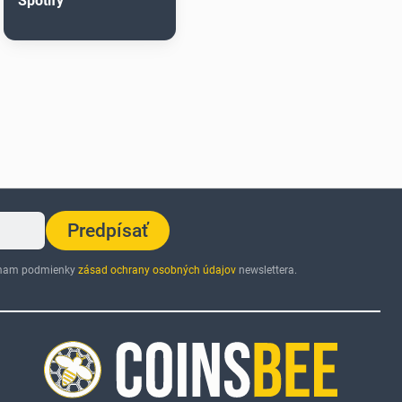
Spotify
Predpísať
jímam podmienky
zásad ochrany osobných údajov
newslettera.