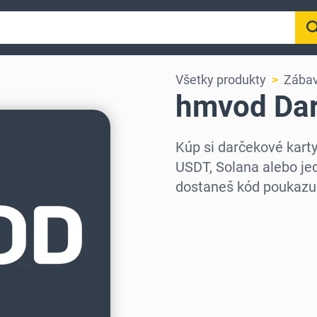
Všetky produkty
Zába
hmvod Dar
Kúp si darčekové kar
USDT, Solana alebo jed
dostaneš kód poukazu
Vyber región
Vyber sumu