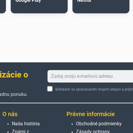
Google Play
Netflix
izácie o
Súhlasím so spracovaním mojich údajov a pri
žiadnu ponuku.
O nás
Právne informácie
Naša história
Obchodné podmienky
Známi z
Zásady ochrany