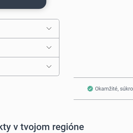
Odhadovaná cena
Okamžité, súkr
ty v tvojom regióne