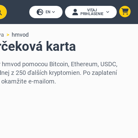
VITAJ
EN
PRIHLÁSENIE
va
hmvod
čeková karta
ty hmvod pomocou Bitcoin, Ethereum, USDC,
nej z 250 ďalších kryptomien. Po zaplatení
 okamžite e-mailom.