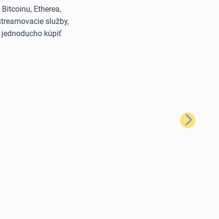
itcoinu, Etherea,
streamovacie služby,
š jednoducho kúpiť
Ďalší