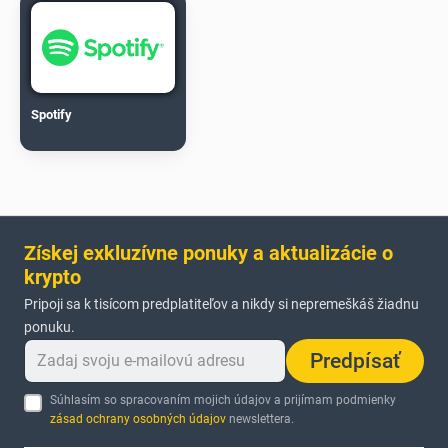
Spotify
Získej exkluzívne ponuky a aktualizácie o
krypto
Pripoji sa k tisícom predplatiteľov a nikdy si nepremeškáš žiadnu
ponuku.
Predpísať
Súhlasím so spracovaním mojich údajov a prijímam podmienky
zásad ochrany osobných údajov
newslettera.