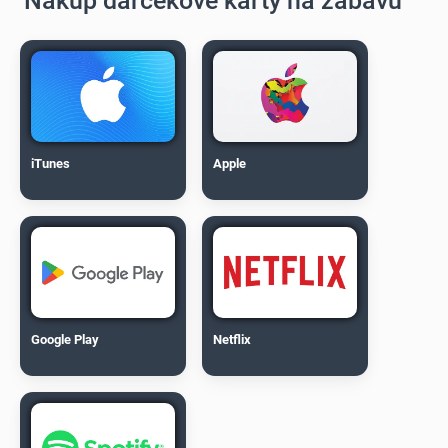
Nakúp darčekové karty na zábavu
iTunes
Apple
Google Play
Netflix