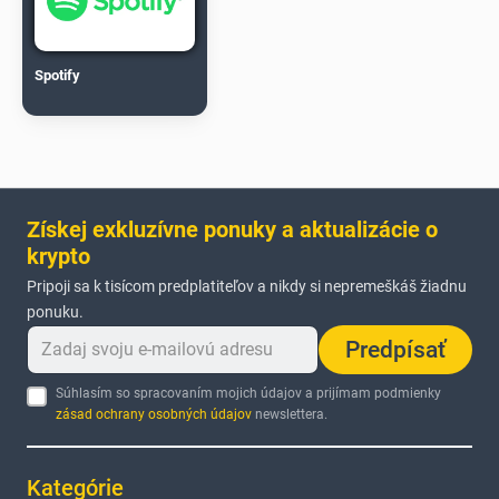
Spotify
Získej exkluzívne ponuky a aktualizácie o
krypto
Pripoji sa k tisícom predplatiteľov a nikdy si nepremeškáš žiadnu
ponuku.
Predpísať
Súhlasím so spracovaním mojich údajov a prijímam podmienky
zásad ochrany osobných údajov
newslettera.
Kategórie