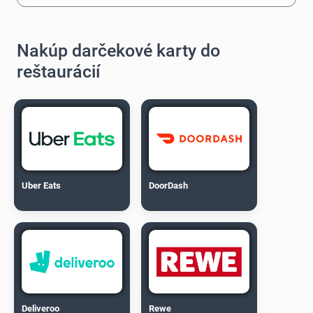
Nakúp darčekové karty do
reštaurácií
Uber Eats
DoorDash
Deliveroo
Rewe