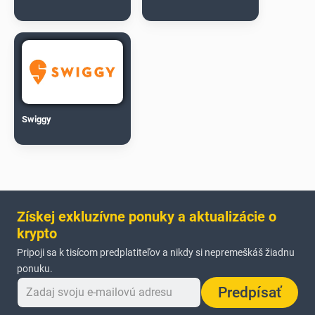
Swiggy
Získej exkluzívne ponuky a aktualizácie o
krypto
Pripoji sa k tisícom predplatiteľov a nikdy si nepremeškáš žiadnu
ponuku.
Predpísať