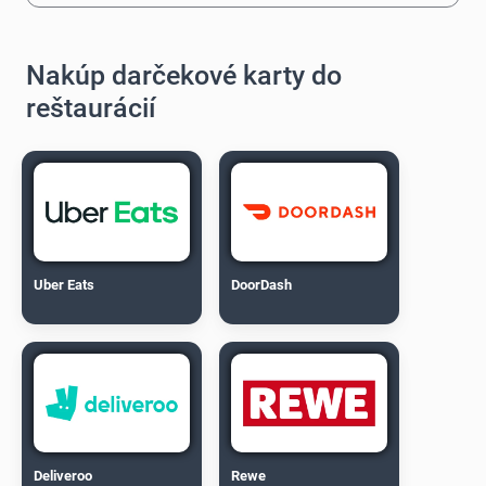
Nakúp darčekové karty do
reštaurácií
Uber Eats
DoorDash
Deliveroo
Rewe