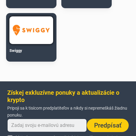
Swiggy
Získej exkluzívne ponuky a aktualizácie o
krypto
Pripoji sa k tisícom predplatiteľov a nikdy si nepremeškáš žiadnu
ponuku.
Predpísať