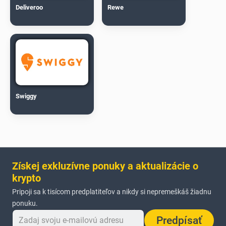
Deliveroo
Rewe
Swiggy
Získej exkluzívne ponuky a aktualizácie o
krypto
Pripoji sa k tisícom predplatiteľov a nikdy si nepremeškáš žiadnu
ponuku.
Predpísať