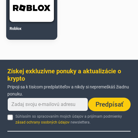
Roblox
Získej exkluzívne ponuky a aktualizácie o
krypto
Pripoji sa k tisícom predplatiteľov a nikdy si nepremeškáš žiadnu
ponuku.
Predpísať
Súhlasím so spracovaním mojich údajov a prijímam podmienky
zásad ochrany osobných údajov
newslettera.