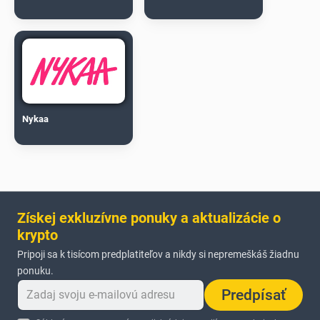
Nykaa
Získej exkluzívne ponuky a aktualizácie o
krypto
Pripoji sa k tisícom predplatiteľov a nikdy si nepremeškáš žiadnu
ponuku.
Predpísať