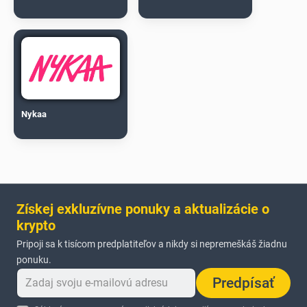
Nykaa
Získej exkluzívne ponuky a aktualizácie o
krypto
Pripoji sa k tisícom predplatiteľov a nikdy si nepremeškáš žiadnu
ponuku.
Predpísať