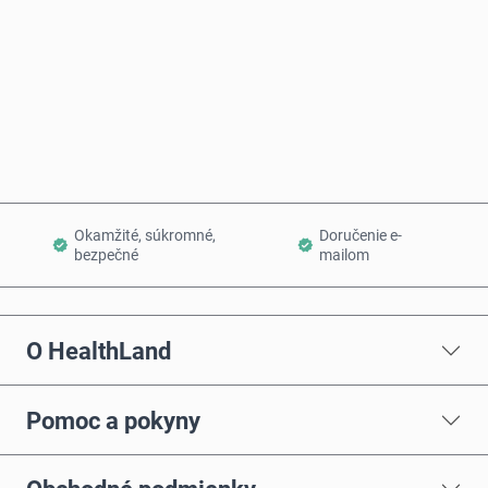
Kúpiť teraz
Pridať do košíka
Okamžité, súkromné,
Doručenie e-
bezpečné
mailom
O HealthLand
Pomoc a pokyny