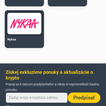
Nykaa
Získej exkluzívne ponuky a aktualizácie o
krypto
Pripoji sa k tisícom predplatiteľov a nikdy si nepremeškáš žiadnu
ponuku.
Predpísať