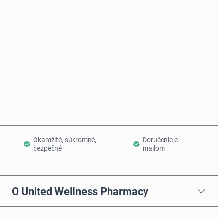
Odhadovaná cena
Kúpiť teraz
Pridať do košíka
Okamžité, súkromné,
Doručenie e-
bezpečné
mailom
O United Wellness Pharmacy