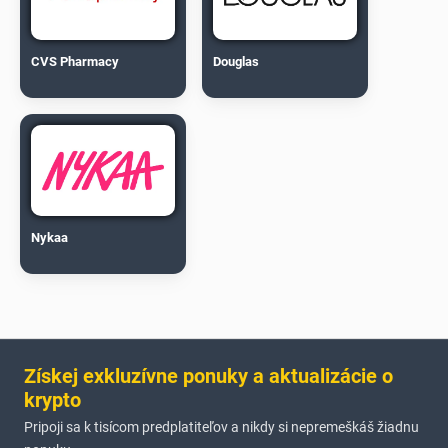
CVS Pharmacy
Douglas
Nykaa
Získej exkluzívne ponuky a aktualizácie o
krypto
Pripoji sa k tisícom predplatiteľov a nikdy si nepremeškáš žiadnu