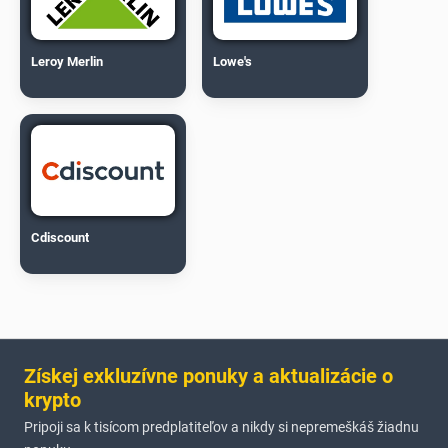
Leroy Merlin
Lowe's
Cdiscount
Získej exkluzívne ponuky a aktualizácie o
krypto
Pripoji sa k tisícom predplatiteľov a nikdy si nepremeškáš žiadnu