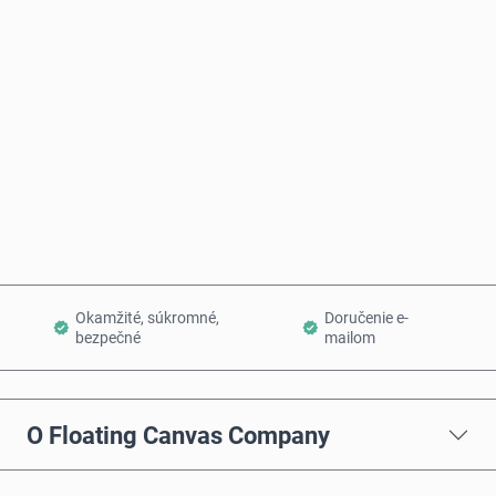
Odhadovaná cena
Kúpiť teraz
Pridať do košíka
Okamžité, súkromné,
Doručenie e-
bezpečné
mailom
O Floating Canvas Company