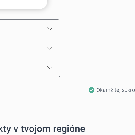
Odhadovaná cena
Okamžité, súkr
ty v tvojom regióne