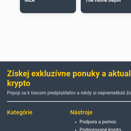
IKEA
The Home Depot
Získej exkluzívne ponuky a aktual
krypto
Pripoji sa k tisícom predplatiteľov a nikdy si nepremeškáš 
Kategórie
Nástroje
Podpora a pomoc
Podporované krypto