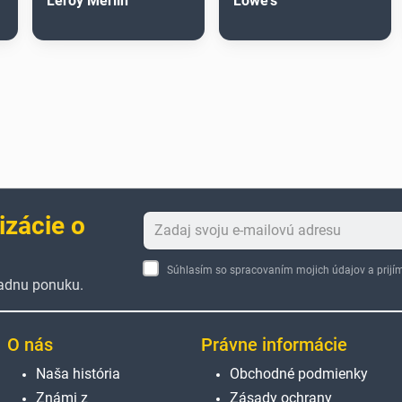
Leroy Merlin
Lowe's
izácie o
Súhlasím so spracovaním mojich údajov a pri
žiadnu ponuku.
O nás
Právne informácie
Naša história
Obchodné podmienky
Známi z
Zásady ochrany