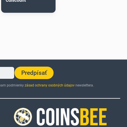
Cdiscount
Predpísať
jímam podmienky
zásad ochrany osobných údajov
newslettera.