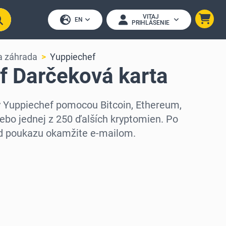
VITAJ
EN
PRIHLÁSENIE
 záhrada
Yuppiechef
f Darčeková karta
y Yuppiechef pomocou Bitcoin, Ethereum,
ebo jednej z 250 ďalších kryptomien. Po
ód poukazu okamžite e-mailom.