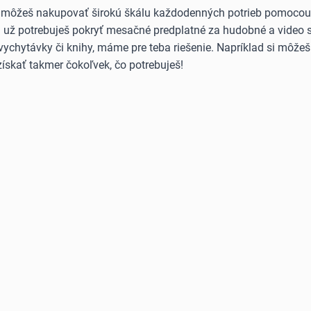
 môžeš nakupovať širokú škálu každodenných potrieb pomocou B
Či už potrebuješ pokryť mesačné predplatné za hudobné a video 
vychytávky či knihy, máme pre teba riešenie. Napríklad si môže
ískať takmer čokoľvek, čo potrebuješ!