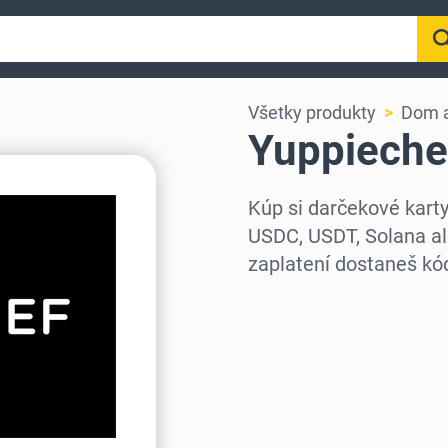
Všetky produkty
Dom a
Yuppieche
Kúp si darčekové kart
USDC, USDT, Solana al
zaplatení dostaneš k
Vyber región
Vyber sumu