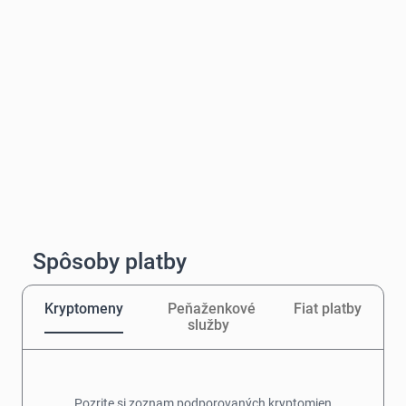
Spôsoby platby
Kryptomeny
Peňaženkové
Fiat platby
služby
Pozrite si zoznam podporovaných kryptomien