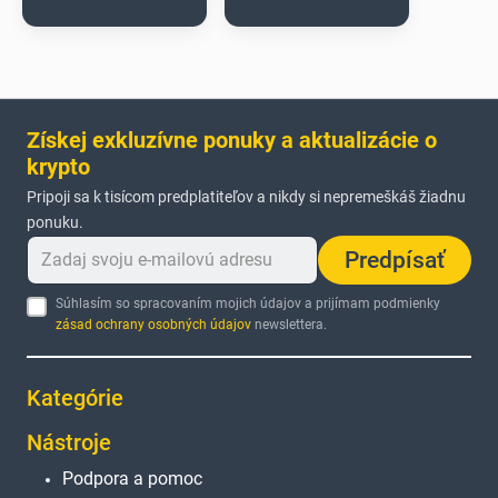
Získej exkluzívne ponuky a aktualizácie o
krypto
Pripoji sa k tisícom predplatiteľov a nikdy si nepremeškáš žiadnu
ponuku.
Predpísať
Súhlasím so spracovaním mojich údajov a prijímam podmienky
zásad ochrany osobných údajov
newslettera.
Kategórie
Nástroje
Podpora a pomoc