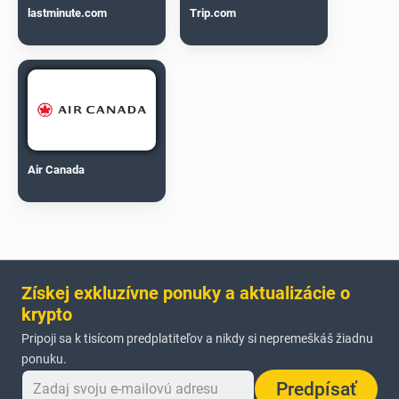
lastminute.com
Trip.com
Air Canada
Získej exkluzívne ponuky a aktualizácie o
krypto
Pripoji sa k tisícom predplatiteľov a nikdy si nepremeškáš žiadnu
ponuku.
Predpísať