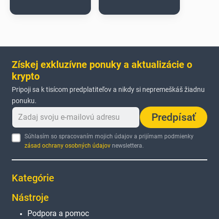
Získej exkluzívne ponuky a aktualizácie o
krypto
Pripoji sa k tisícom predplatiteľov a nikdy si nepremeškáš žiadnu
ponuku.
Predpísať
Súhlasím so spracovaním mojich údajov a prijímam podmienky
zásad ochrany osobných údajov
newslettera.
Kategórie
Nástroje
Podpora a pomoc