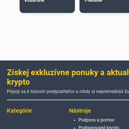
Vodafone
T-Mobile
Získej exkluzívne ponuky a aktual
krypto
Pripoji sa k tisícom predplatiteľov a nikdy si nepremeškáš 
Kategórie
Nástroje
Podpora a pomoc
Podporované krypto