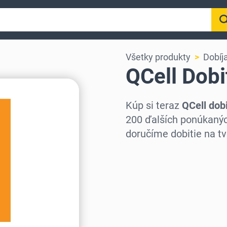
Všetky produkty
Dobíja
QCell Dobi
Kúp si teraz
QCell dobi
200 ďalších ponúkanýc
doručíme dobitie na tv
Vyber región
Vyber sumu