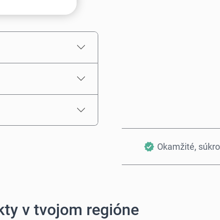
Odhadovaná cena
Okamžité, súkr
ty v tvojom regióne