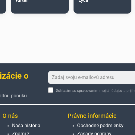
Airtel
Lyca
izácie o
Súhlasím so spracovaním mojich údajov a pri
žiadnu ponuku.
O nás
Právne informácie
Naša história
Obchodné podmienky
Známi z
Zásady ochrany