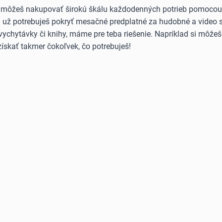
 môžeš nakupovať širokú škálu každodenných potrieb pomocou B
Či už potrebuješ pokryť mesačné predplatné za hudobné a video 
vychytávky či knihy, máme pre teba riešenie. Napríklad si môže
ískať takmer čokoľvek, čo potrebuješ!