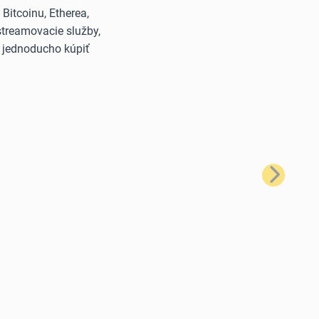
itcoinu, Etherea,
streamovacie služby,
š jednoducho kúpiť
Ďalší