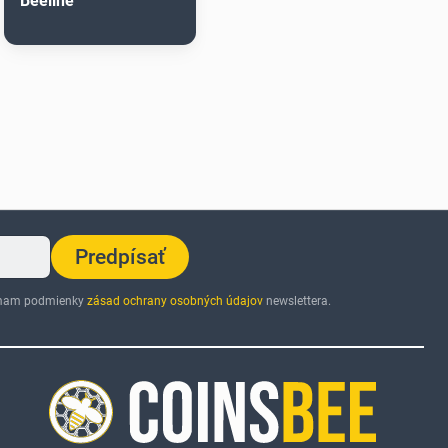
Beeline
Predpísať
jímam podmienky
zásad ochrany osobných údajov
newslettera.