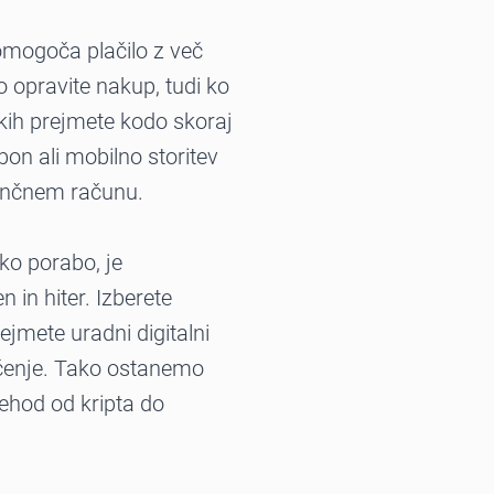
omogoča plačilo z več
o opravite nakup, tudi ko
elkih prejmete kodo skoraj
bon ali mobilno storitev
bančnem računu.
ko porabo, je
in hiter. Izberete
rejmete uradni digitalni
ovčenje. Tako ostanemo
rehod od kripta do