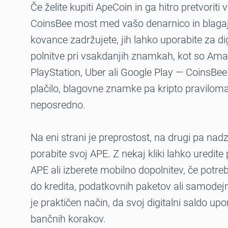
Če želite kupiti ApeCoin in ga hitro pretvoriti
CoinsBee most med vašo denarnico in blag
kovance zadržujete, jih lahko uporabite za di
polnitve pri vsakdanjih znamkah, kot so Amaz
PlayStation, Uber ali Google Play — CoinsBe
plačilo, blagovne znamke pa kripto pravilom
neposredno.
Na eni strani je preprostost, na drugi pa na
porabite svoj APE. Z nekaj kliki lahko uredite p
APE ali izberete mobilno dopolnitev, če potre
do kredita, podatkovnih paketov ali samodejn
je praktičen način, da svoj digitalni saldo up
bančnih korakov.