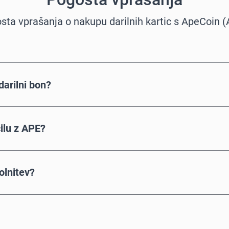
sta vprašanja o nakupu darilnih kartic s ApeCoin (
arilni bon?
ilu z APE?
olnitev?