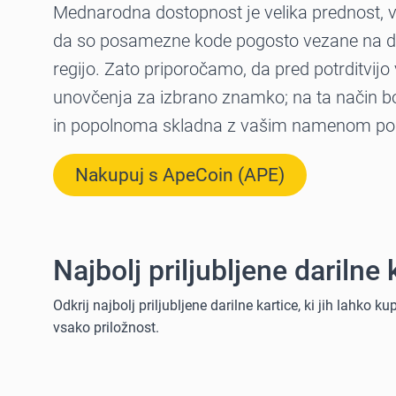
Mednarodna dostopnost je velika prednost, v
da so posamezne kode pogosto vezane na do
regijo. Zato priporočamo, da pred potrditvijo
unovčenja za izbrano znamko; na ta način bo
in popolnoma skladna z vašim namenom po
Nakupuj s ApeCoin (APE)
Najbolj priljubljene dariln
Odkrij najbolj priljubljene darilne kartice, ki jih lahko k
vsako priložnost.