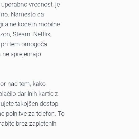
 v uporabno vrednost, je
ajno. Namesto da
gitalne kode in mobilne
on, Steam, Netflix,
e pri tem omogoča
a ne sprejemajo
dzor nad tem, kako
lačilo darilnih kartic z
bujete takojšen dostop
e polnitve za telefon. To
orabite brez zapletenih