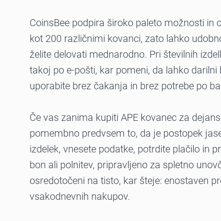
CoinsBee podpira široko paleto možnosti in 
kot 200 različnimi kovanci, zato lahko udobn
želite delovati mednarodno. Pri številnih izd
takoj po e-pošti, kar pomeni, da lahko darilni 
uporabite brez čakanja in brez potrebe po 
Če vas zanima kupiti APE kovanec za dejans
pomembno predvsem to, da je postopek jasen 
izdelek, vnesete podatke, potrdite plačilo in p
bon ali polnitev, pripravljeno za spletno un
osredotočeni na tisto, kar šteje: enostaven p
vsakodnevnih nakupov.