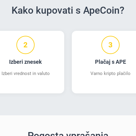
Kako kupovati s ApeCoin?
2
3
Izberi znesek
Plačaj s APE
Izberi vrednost in valuto
Varno kripto plačilo
Pogosta vprašanja