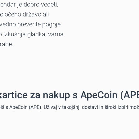
endar je dobro vedeti,
ločeno državo ali
 vedno preverite pogoje
 izkušnja gladka, varna
rabe.
e kartice za nakup s ApeCoin (AP
upiš s ApeCoin (APE). Uživaj v takojšnji dostavi in široki izbiri mo