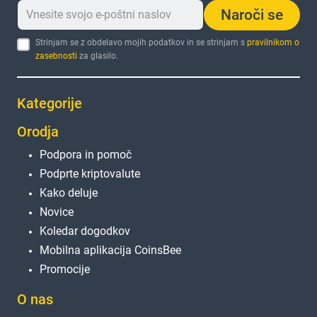
Naroči se
Strinjam se z obdelavo mojih podatkov in se strinjam s
pravilnikom o
zasebnosti
za glasilo.
Kategorije
Orodja
Podpora in pomoč
Podprte kriptovalute
Kako deluje
Novice
Koledar dogodkov
Mobilna aplikacija CoinsBee
Promocije
O nas