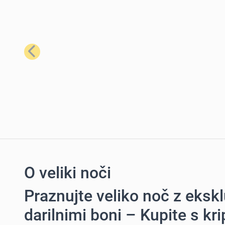
Prejšnji
O veliki noči
Praznujte veliko noč z eksk
darilnimi boni – Kupite s kr