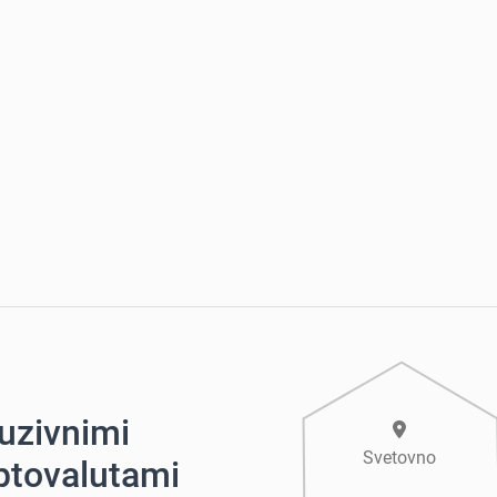
luzivnimi
Svetovno
iptovalutami