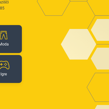
azišči
185
Moda
Igre