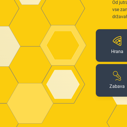
Od jutr
vse zan
država
Hrana
Zabava