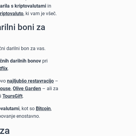
arila s kriptovalutami
in
kriptovaluto
, ki vam je všeč.
rilni boni za
i darilni bon za vas.
nih darilnih bonov
pri
flix
.
hovo
najljubšo restavracijo
–
house
,
Olive Garden
– ali za
i
ToursGift
.
ovalutami
, kot so
Bitcoin
,
upovanje enostavno.
 za