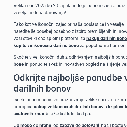
Velika noč 2025 bo 20. aprila in to je popoln čas za pra
veselja in duha darovanja!
Tako kot velikonočni zajec prinaša poslastice in veselje,
naredite še posebej posebno z izbiro premišljenih in inova
vaši številki ena spletni platformi za
nakup darilnih bono
kupite velikonočne darilne bone
za popolnoma harmon
Skočite v velikonočni duh z odkrivanjem najboljših pon
bone
in ponudite svež in inovativen pogled na širjenje ves
Odkrijte najboljše ponudbe 
darilnih bonov
Iščete popoln način za praznovanje velike noči z družino i
omogoča
nakup velikonočnih darilnih bonov s kriptova
svetovnih znamk
lažje kot kdaj koli prej.
Od
mode
do
hrane
, od
zabave
do
potovanj
, našli boste 