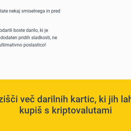
late nekaj smiselnega in pred
darili boste darilo, ki je
dodaten pridih sladkosti, ne
ltimativno poslastico!
išči več darilnih kartic, ki jih l
kupiš s kriptovalutami