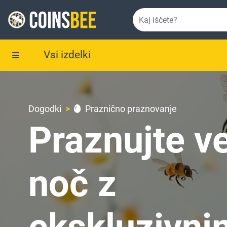
Vsi izdelki
Dogodki
Praznično praznovanje
Praznujte ve
noč z