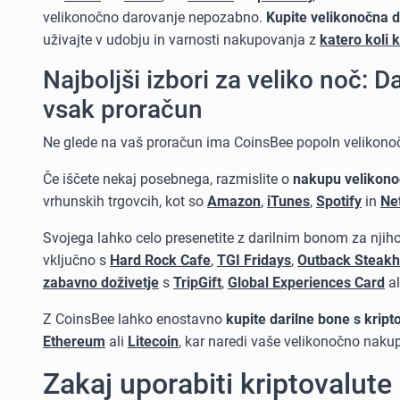
velikonočno darovanje nepozabno.
Kupite velikonočna d
uživajte v udobju in varnosti nakupovanja z
katero koli 
Najboljši izbori za veliko noč: Da
vsak proračun
Ne glede na vaš proračun ima CoinsBee popoln velikonočn
Če iščete nekaj posebnega, razmislite o
nakupu velikonoč
vrhunskih trgovcih, kot so
Amazon
,
iTunes
,
Spotify
in
Net
Svojega lahko celo presenetite z darilnim bonom za nji
vključno s
Hard Rock Cafe
,
TGI Fridays
,
Outback Steak
zabavno doživetje
s
TripGift
,
Global Experiences Card
al
Z CoinsBee lahko enostavno
kupite darilne bone s kript
Ethereum
ali
Litecoin
, kar naredi vaše velikonočno nak
Zakaj uporabiti kriptovalute