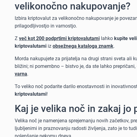
velikonočno nakupovanje?
Izbira kriptovalut za velikonočno nakupovanje je poveza
prilagodljivostjo in varnostjo.
Z
več kot 200 podprtimi kriptovalutami
lahko
kupite vel
kriptovalutami
iz
obsežnega kataloga znamk
.
Morda nakupujete za prijatelja na drugi strani sveta ali 
bližini; ni pomembno – bistvo je, da ste lahko prepričani,
varna
.
To veliko noč podarite darilo enostavnosti in inovativnos
kriptovalutami
!
Kaj je velika noč in zakaj j
Velika noč je namenjena sprejemanju novih začetkov, prež
ljubljenimi in praznovanju radosti življenja, zato je to tud
polepšanje nekomu dneva.