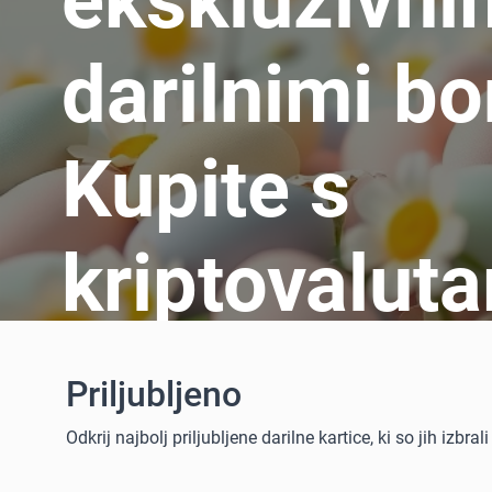
ekskluzivni
darilnimi bo
Kupite s
kriptovalut
Priljubljeno
Odkrij najbolj priljubljene darilne kartice, ki so jih izbr