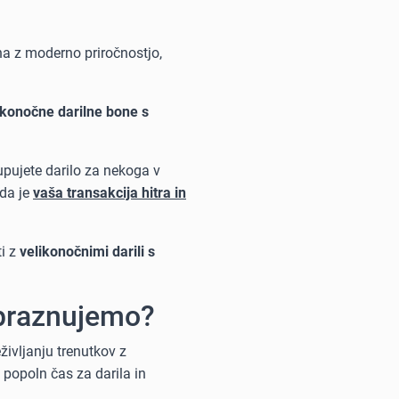
na z moderno priročnostjo,
ikonočne darilne bone s
kupujete darilo za nekoga v
 da je
vaša transakcija hitra in
ti z
velikonočnimi darili s
o praznujemo?
ivljanju trenutkov z
i popoln čas za darila in