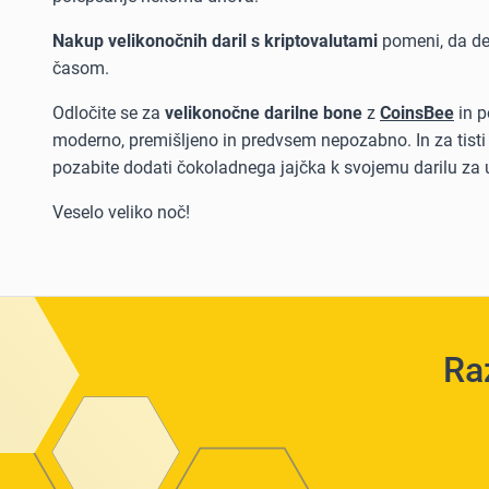
Nakup velikonočnih daril s kriptovalutami
pomeni, da de
časom.
Odločite se za
velikonočne darilne bone
z
CoinsBee
in po
moderno, premišljeno in predvsem nepozabno. In za tisti 
pozabite dodati čokoladnega jajčka k svojemu darilu za u
Veselo veliko noč!
Raz