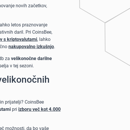
znovanje novih začetkov,
 lahko letos praznovanje
tivnih daril. Pri CoinsBee,
v s kriptovalutami
, lahko
ično
nakupovalno izkušnjo
.
udb za
velikonočne darilne
elja v tej sezoni.
velikonočnih
n prijatelji? CoinsBee
lutami
pri
izboru več kot 4.000
več možnosti, da bo vaše