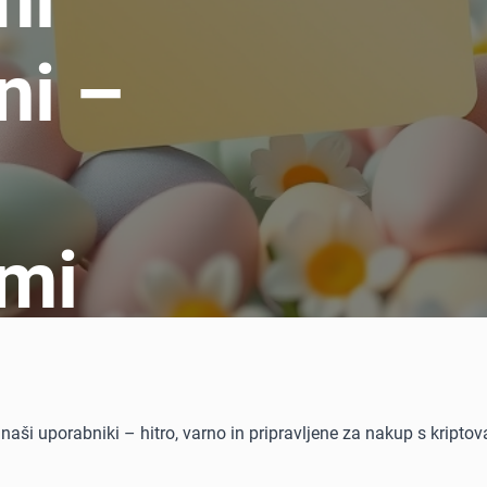
mi
ni –
ami
ali naši uporabniki – hitro, varno in pripravljene za nakup s kripto