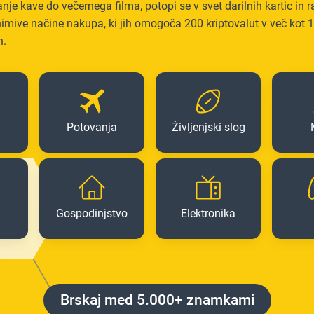
anje kave do večernega filma, potopi se v svet darilnih kartic in r
imive načine nakupa, ki jih omogoča 200 kriptovalut v več kot 
h.
Potovanja
Življenjski slog
Gospodinjstvo
Elektronika
Brskaj med 5.000+ znamkami