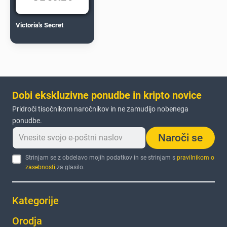
Victoria's Secret
Dobi ekskluzivne ponudbe in kripto novice
Pridroči tisočnikom naročnikov in ne zamudijo nobenega
ponudbe.
Naroči se
Strinjam se z obdelavo mojih podatkov in se strinjam s
pravilnikom o
zasebnosti
za glasilo.
Kategorije
Orodja