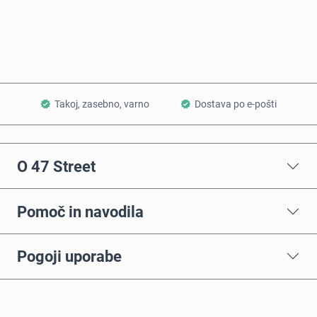
Dodaj v košarico
Takoj, zasebno, varno
Dostava po e-pošti
O 47 Street
Pomoč in navodila
Pogoji uporabe