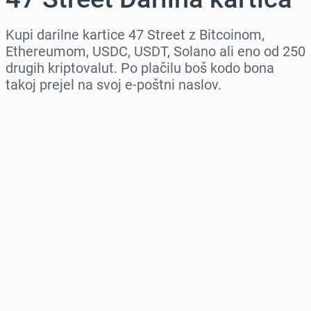
Kupi darilne kartice 47 Street z Bitcoinom,
Ethereumom, USDC, USDT, Solano ali eno od 250
drugih kriptovalut. Po plačilu boš kodo bona
takoj prejel na svoj e-poštni naslov.
Izberi regijo
Izberi znesek
Ocenjena cena
Kupi zdaj