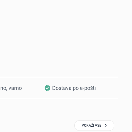
Kupi zdaj
Dodaj v košarico
bno, varno
Dostava po e-pošti
POKAŽI VSE