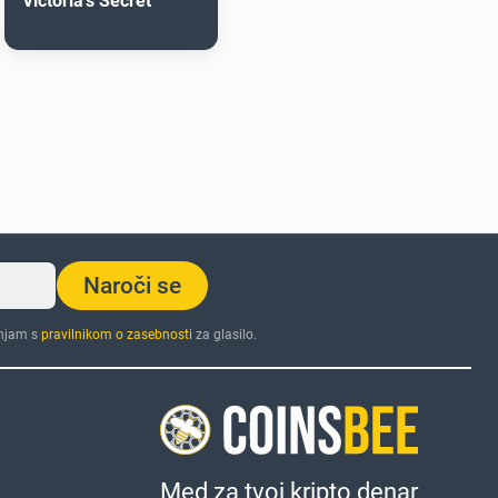
Victoria's Secret
Naroči se
injam s
pravilnikom o zasebnosti
za glasilo.
Med za tvoj kripto denar