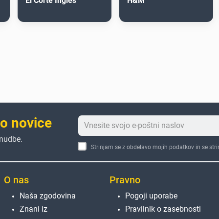
El Corte Inglés
H&M
to novice
onudbe.
Strinjam se z obdelavo mojih podatkov in se str
O nas
Pravno
Naša zgodovina
Pogoji uporabe
Znani iz
Pravilnik o zasebnosti