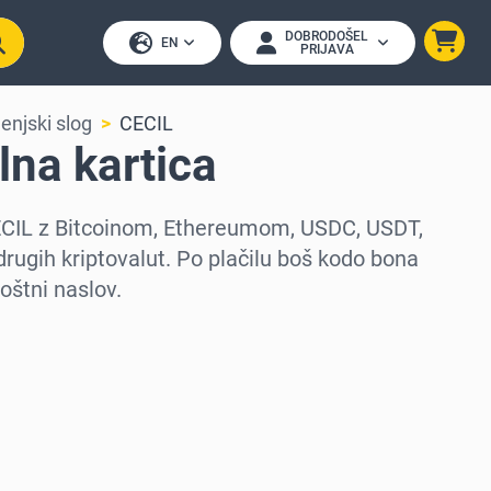
DOBRODOŠEL
EN
PRIJAVA
jenjski slog
CECIL
lna kartica
CECIL z Bitcoinom, Ethereumom, USDC, USDT,
drugih kriptovalut. Po plačilu boš kodo bona
poštni naslov.