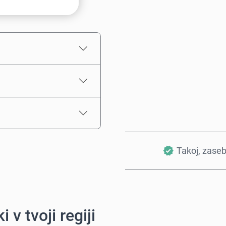
Ocenjena cena
Takoj, zase
i v tvoji regiji