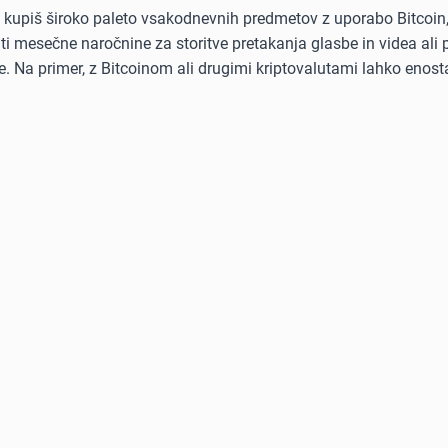
ko kupiš široko paleto vsakodnevnih predmetov z uporabo Bitcoin
kriti mesečne naročnine za storitve pretakanja glasbe in videa al
. Na primer, z Bitcoinom ali drugimi kriptovalutami lahko enost