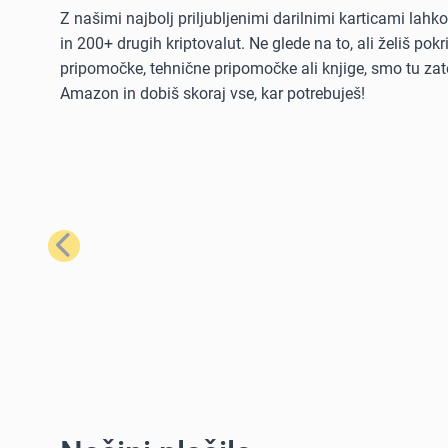
Z našimi najbolj priljubljenimi darilnimi karticami lah
in 200+ drugih kriptovalut. Ne glede na to, ali želiš po
pripomočke, tehnične pripomočke ali knjige, smo tu zate
Amazon in dobiš skoraj vse, kar potrebuješ!
Prejšnji