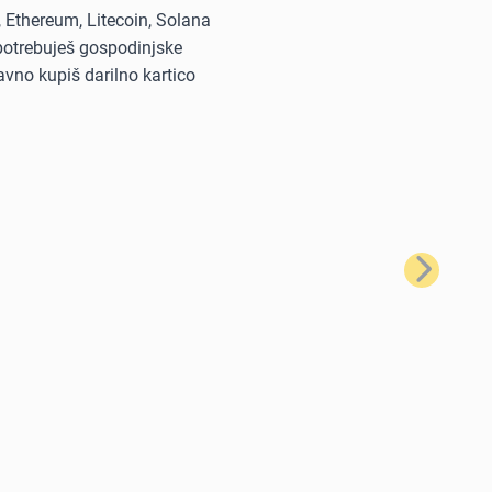
, Ethereum, Litecoin, Solana
i potrebuješ gospodinjske
avno kupiš darilno kartico
Naslednji