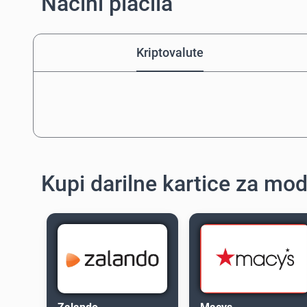
Načini plačila
Kriptovalute
Kupi darilne kartice za mo