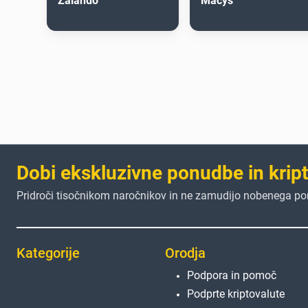
Zalando
Macys
Dobi ekskluzivne ponudbe in krip
Pridroči tisočnikom naročnikov in ne zamudijo nobenega p
Kategorije
Orodja
Podpora in pomoč
Podprte kriptovalute