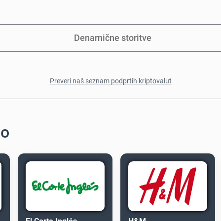
Denarnične storitve
Preveri naš seznam podprtih kriptovalut
do