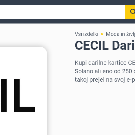
Vsi izdelki
Moda in živl
CECIL Dari
Kupi darilne kartice 
Solano ali eno od 250 
takoj prejel na svoj e-
Izberi regijo
Izberi znesek