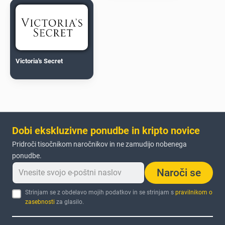
Victoria's Secret
Dobi ekskluzivne ponudbe in kripto novice
Pridroči tisočnikom naročnikov in ne zamudijo nobenega
ponudbe.
Naroči se
Strinjam se z obdelavo mojih podatkov in se strinjam s
pravilnikom o
zasebnosti
za glasilo.