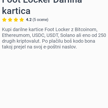
kartica
4.2
(
5
ocene
)
Kupi darilne kartice Foot Locker z Bitcoinom,
Ethereumom, USDC, USDT, Solano ali eno od 250
drugih kriptovalut. Po plačilu boš kodo bona
takoj prejel na svoj e-poštni naslov.
Izberi regijo
Izberi znesek
Ocenjena cena