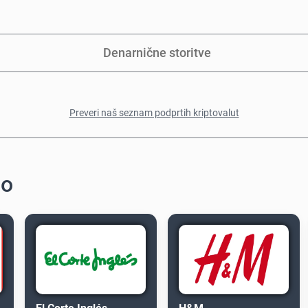
Denarnične storitve
Preveri naš seznam podprtih kriptovalut
do