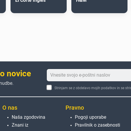
El Corte Inglés
H&M
to novice
onudbe.
Strinjam se z obdelavo mojih podatkov in se str
O nas
Pravno
Naša zgodovina
Pogoji uporabe
Znani iz
Pravilnik o zasebnosti