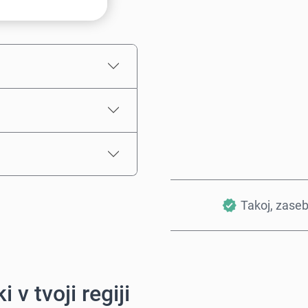
Ocenjena cena
Takoj, zase
i v tvoji regiji