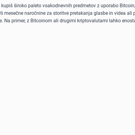
ko kupiš široko paleto vsakodnevnih predmetov z uporabo Bitcoin
kriti mesečne naročnine za storitve pretakanja glasbe in videa al
. Na primer, z Bitcoinom ali drugimi kriptovalutami lahko enost