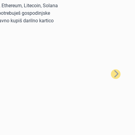
, Ethereum, Litecoin, Solana
i potrebuješ gospodinjske
avno kupiš darilno kartico
Naslednji