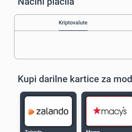
Načini plačila
Kriptovalute
Kupi darilne kartice za mo