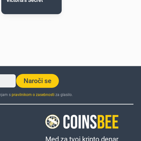
Victoria's Secret
Naroči se
injam s
pravilnikom o zasebnosti
za glasilo.
Med za tvoj kripto denar