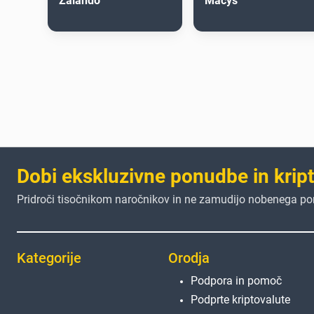
Zalando
Macys
Dobi ekskluzivne ponudbe in krip
Pridroči tisočnikom naročnikov in ne zamudijo nobenega p
Kategorije
Orodja
Podpora in pomoč
Podprte kriptovalute