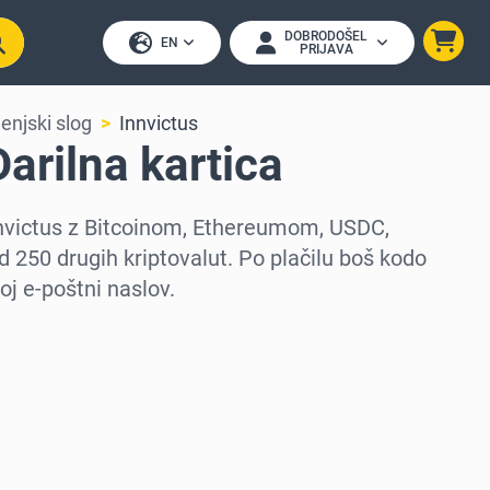
DOBRODOŠEL
EN
PRIJAVA
jenjski slog
Innvictus
Darilna kartica
Innvictus z Bitcoinom, Ethereumom, USDC,
d 250 drugih kriptovalut. Po plačilu boš kodo
oj e-poštni naslov.