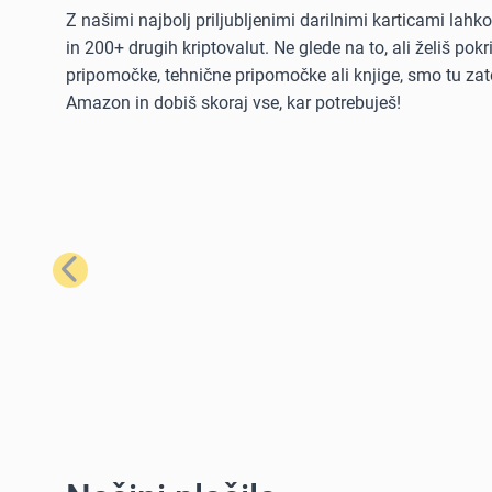
Z našimi najbolj priljubljenimi darilnimi karticami lah
in 200+ drugih kriptovalut. Ne glede na to, ali želiš po
pripomočke, tehnične pripomočke ali knjige, smo tu zate
Amazon in dobiš skoraj vse, kar potrebuješ!
Prejšnji