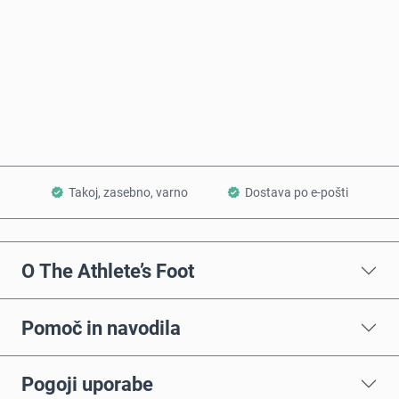
Kupi zdaj
Dodaj v košarico
Takoj, zasebno, varno
Dostava po e-pošti
O The Athlete’s Foot
Pomoč in navodila
Pogoji uporabe