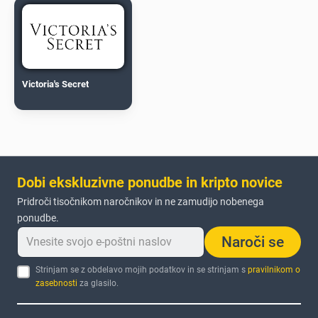
Victoria's Secret
Dobi ekskluzivne ponudbe in kripto novice
Pridroči tisočnikom naročnikov in ne zamudijo nobenega
ponudbe.
Naroči se
Strinjam se z obdelavo mojih podatkov in se strinjam s
pravilnikom o
zasebnosti
za glasilo.