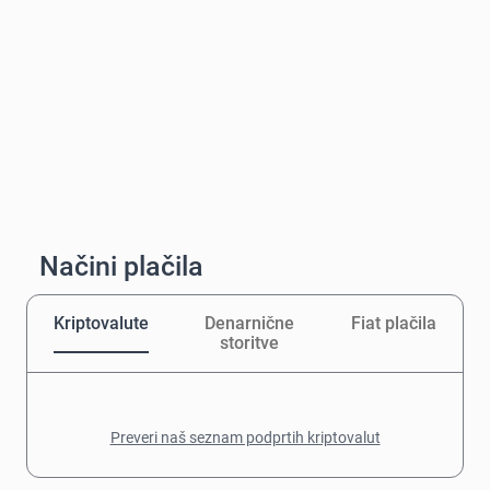
Načini plačila
Kriptovalute
Denarnične
Fiat plačila
storitve
Preveri naš seznam podprtih kriptovalut