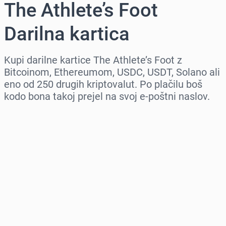
The Athlete’s Foot
Darilna kartica
Kupi darilne kartice The Athlete’s Foot z
Bitcoinom, Ethereumom, USDC, USDT, Solano ali
eno od 250 drugih kriptovalut. Po plačilu boš
kodo bona takoj prejel na svoj e-poštni naslov.
Izberi regijo
Izberi znesek
Ocenjena cena