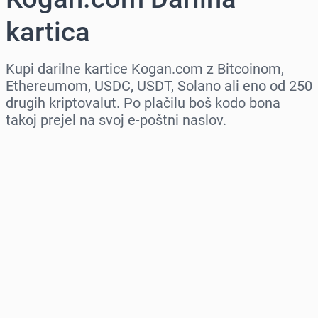
kartica
Kupi darilne kartice Kogan.com z Bitcoinom,
Ethereumom, USDC, USDT, Solano ali eno od 250
drugih kriptovalut. Po plačilu boš kodo bona
takoj prejel na svoj e-poštni naslov.
Izberi regijo
Izberi znesek
Ocenjena cena