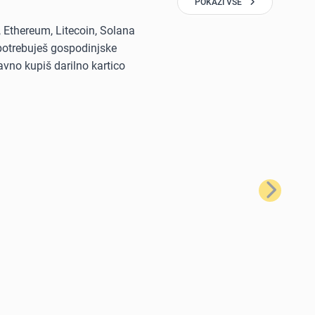
POKAŽI VSE
, Ethereum, Litecoin, Solana
i potrebuješ gospodinjske
avno kupiš darilno kartico
Naslednji