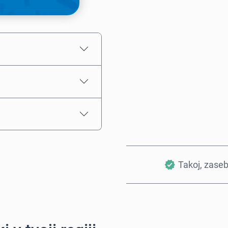
Ocenjena cena
Takoj, zase