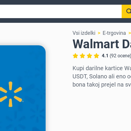
Vsi izdelki
E-trgovina
Walmart Da
4.1
(
92
ocene
Kupi darilne kartice 
USDT, Solano ali eno o
bona takoj prejel na sv
Izberi regijo
Izberi znesek