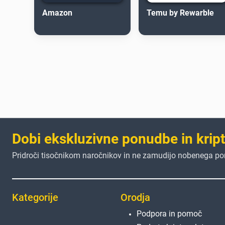
Amazon
Temu by Rewarble
Dobi ekskluzivne ponudbe in krip
Pridroči tisočnikom naročnikov in ne zamudijo nobenega p
Kategorije
Orodja
Podpora in pomoč