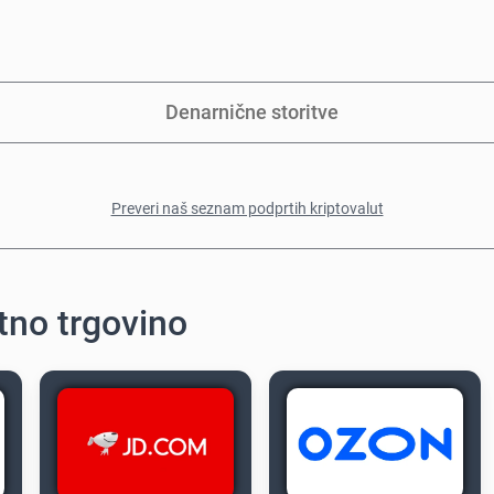
Denarnične storitve
Preveri naš seznam podprtih kriptovalut
etno trgovino