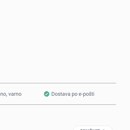
Kupi zdaj
Dodaj v košarico
bno, varno
Dostava po e-pošti