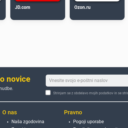
JD.com
Ozon.ru
to novice
onudbe.
Strinjam se z obdelavo mojih podatkov in se str
O nas
Pravno
Naša zgodovina
Pogoji uporabe