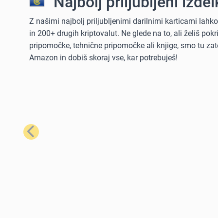
Najbolj priljubljeni izdelk
Z našimi najbolj priljubljenimi darilnimi karticami lah
in 200+ drugih kriptovalut. Ne glede na to, ali želiš po
pripomočke, tehnične pripomočke ali knjige, smo tu zate
Amazon in dobiš skoraj vse, kar potrebuješ!
Prejšnji