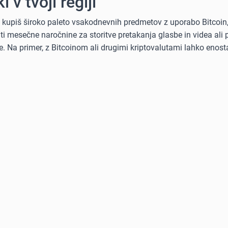
i v tvoji regiji
ko kupiš široko paleto vsakodnevnih predmetov z uporabo Bitcoin
kriti mesečne naročnine za storitve pretakanja glasbe in videa al
. Na primer, z Bitcoinom ali drugimi kriptovalutami lahko enost