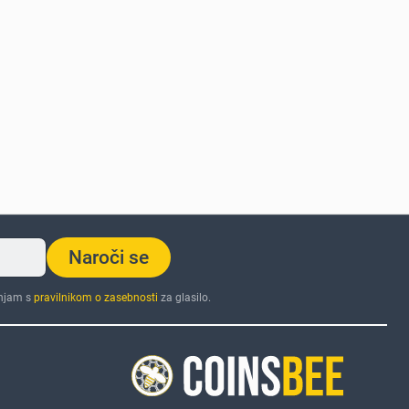
Naroči se
injam s
pravilnikom o zasebnosti
za glasilo.