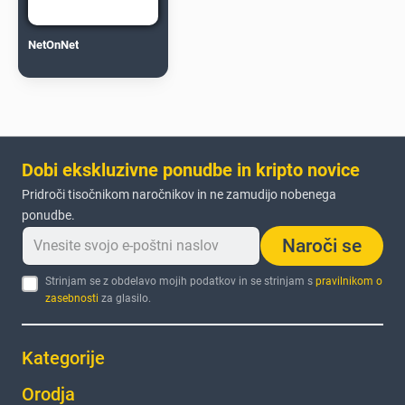
NetOnNet
Dobi ekskluzivne ponudbe in kripto novice
Pridroči tisočnikom naročnikov in ne zamudijo nobenega
ponudbe.
Naroči se
Strinjam se z obdelavo mojih podatkov in se strinjam s
pravilnikom o
zasebnosti
za glasilo.
Kategorije
Orodja