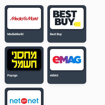
MediaMarkt
Best Buy
Payngo
eMAG