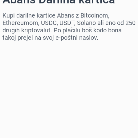
Kupi darilne kartice Abans z Bitcoinom,
Ethereumom, USDC, USDT, Solano ali eno od 250
drugih kriptovalut. Po plačilu boš kodo bona
takoj prejel na svoj e-poštni naslov.
Izberi regijo
Izberi znesek
Ocenjena cena
Kupi zdaj