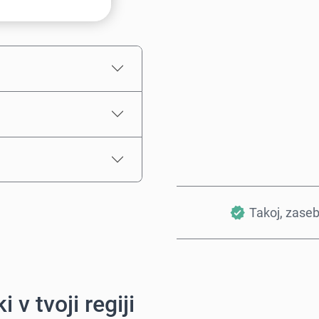
Ocenjena cena
Takoj, zase
i v tvoji regiji