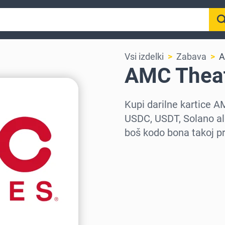
Vsi izdelki
Zabava
A
AMC Theatr
Kupi darilne kartice 
USDC, USDT, Solano ali
boš kodo bona takoj pr
Izberi regijo
Izberi znesek