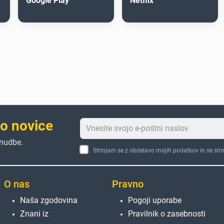
Google Play
Netflix
to novice
onudbe.
Strinjam se z obdelavo mojih podatkov in se str
O nas
Pravno
Naša zgodovina
Pogoji uporabe
Znani iz
Pravilnik o zasebnosti