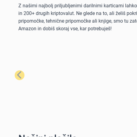
Z našimi najbolj priljubljenimi darilnimi karticami lah
in 200+ drugih kriptovalut. Ne glede na to, ali želiš po
pripomočke, tehnične pripomočke ali knjige, smo tu zate
Amazon in dobiš skoraj vse, kar potrebuješ!
Prejšnji