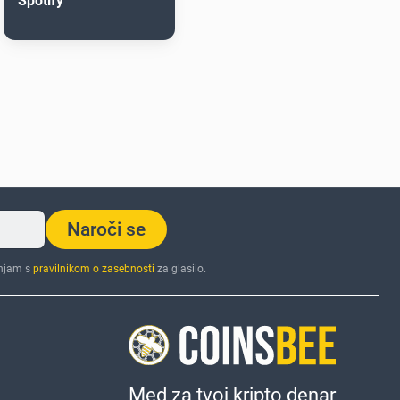
Spotify
Naroči se
injam s
pravilnikom o zasebnosti
za glasilo.
Med za tvoj kripto denar