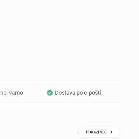
Kupi zdaj
Dodaj v košarico
bno, varno
Dostava po e-pošti
POKAŽI VSE