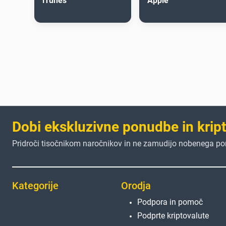
iTunes
Apple
Dobi ekskluzivne ponudbe in krip
Pridroči tisočnikom naročnikov in ne zamudijo nobenega p
Kategorije
Orodja
Podpora in pomoč
Podprte kriptovalute