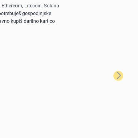
, Ethereum, Litecoin, Solana
i potrebuješ gospodinjske
avno kupiš darilno kartico
Naslednji