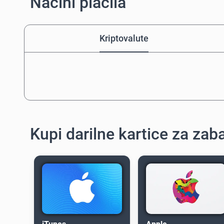
Načini plačila
Kriptovalute
Kupi darilne kartice za zab