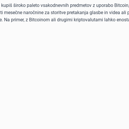
ko kupiš široko paleto vsakodnevnih predmetov z uporabo Bitcoin
kriti mesečne naročnine za storitve pretakanja glasbe in videa al
. Na primer, z Bitcoinom ali drugimi kriptovalutami lahko enost