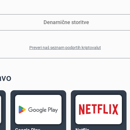
Denarnične storitve
Preveri naš seznam podprtih kriptovalut
avo