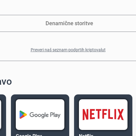
Denarnične storitve
Preveri naš seznam podprtih kriptovalut
avo