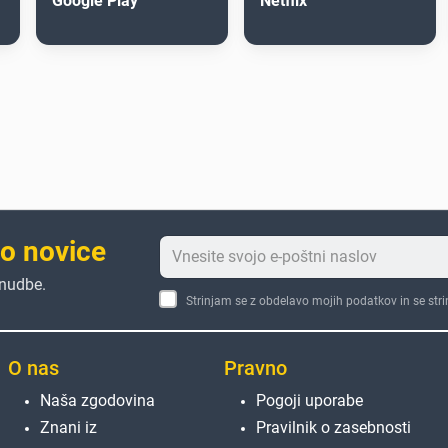
Google Play
Netflix
to novice
onudbe.
Strinjam se z obdelavo mojih podatkov in se str
O nas
Pravno
Naša zgodovina
Pogoji uporabe
Znani iz
Pravilnik o zasebnosti