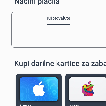
Načini plačila
Kriptovalute
Kupi darilne kartice za zab