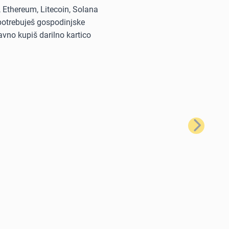
, Ethereum, Litecoin, Solana
i potrebuješ gospodinjske
avno kupiš darilno kartico
Naslednji