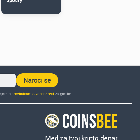
Spotify
Naroči se
injam s
pravilnikom o zasebnosti
za glasilo.
Med za tvoj kripto denar