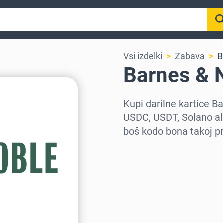
Vsi izdelki
Zabava
B
Barnes & N
Kupi darilne kartice 
USDC, USDT, Solano ali
boš kodo bona takoj pr
Izberi regijo
Izberi znesek