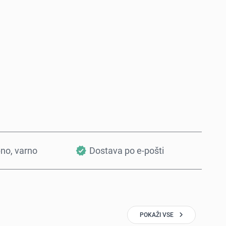
Kupi zdaj
Dodaj v košarico
bno, varno
Dostava po e-pošti
POKAŽI VSE