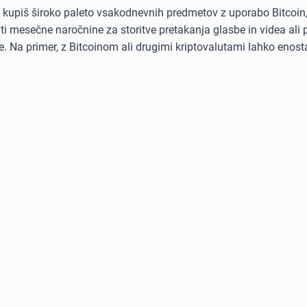
ko kupiš široko paleto vsakodnevnih predmetov z uporabo Bitcoin
kriti mesečne naročnine za storitve pretakanja glasbe in videa al
. Na primer, z Bitcoinom ali drugimi kriptovalutami lahko enost