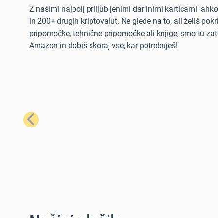
Z našimi najbolj priljubljenimi darilnimi karticami lah
in 200+ drugih kriptovalut. Ne glede na to, ali želiš po
pripomočke, tehnične pripomočke ali knjige, smo tu zate
Amazon in dobiš skoraj vse, kar potrebuješ!
Prejšnji