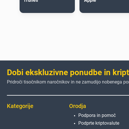
iTunes
Apple
Dobi ekskluzivne ponudbe in krip
Pridroči tisočnikom naročnikov in ne zamudijo nobenega p
Kategorije
Orodja
Podpora in pomoč
Podprte kriptovalute