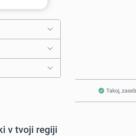
Ocenjena cena
Takoj, zase
i v tvoji regiji