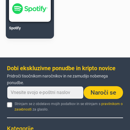
Spotify
Dobi ekskluzivne ponudbe in kripto novice
Pridroči tisočnikom naročnikov in ne zamudijo nobenega
ponudbe.
Naroči se
Strinjam se z obdelavo mojih podatkov in se strinjam s
pravilnikom o
zasebnosti
za glasilo.
Kategorije