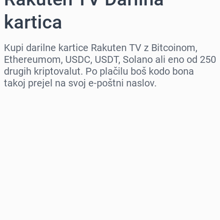
kartica
Kupi darilne kartice Rakuten TV z Bitcoinom,
Ethereumom, USDC, USDT, Solano ali eno od 250
drugih kriptovalut. Po plačilu boš kodo bona
takoj prejel na svoj e-poštni naslov.
Izberi regijo
Izberi znesek
Ocenjena cena