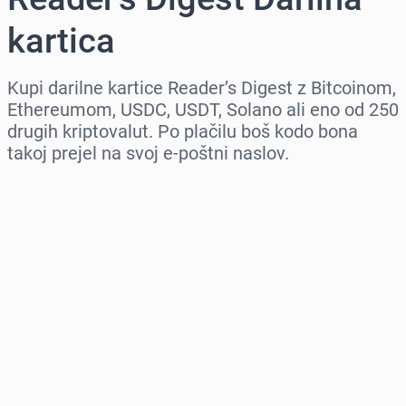
kartica
Kupi darilne kartice Reader’s Digest z Bitcoinom,
Ethereumom, USDC, USDT, Solano ali eno od 250
drugih kriptovalut. Po plačilu boš kodo bona
takoj prejel na svoj e-poštni naslov.
Izberi regijo
Izberi znesek
Ocenjena cena