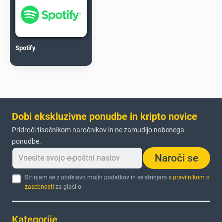
Spotify
Dobi ekskluzivne ponudbe in kripto novice
Pridroči tisočnikom naročnikov in ne zamudijo nobenega
ponudbe.
Naroči se
Strinjam se z obdelavo mojih podatkov in se strinjam s
pravilnikom o
zasebnosti
za glasilo.
Kategorije