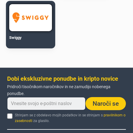
Swiggy
Dobi ekskluzivne ponudbe in kripto novice
Pridroči tisočnikom naročnikov in ne zamudijo nobenega
ponudbe.
Naroči se
Strinjam se z obdelavo mojih podatkov in se strinjam s
pravilnikom o
zasebnosti
za glasilo.