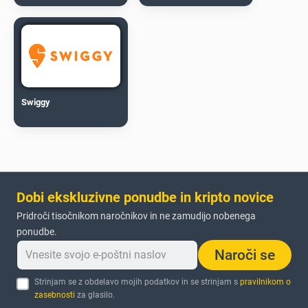
Swiggy
Dobi ekskluzivne ponudbe in kripto novice
Pridroči tisočnikom naročnikov in ne zamudijo nobenega
ponudbe.
Naroči se
Strinjam se z obdelavo mojih podatkov in se strinjam s
pravilnikom o
zasebnosti
za glasilo.