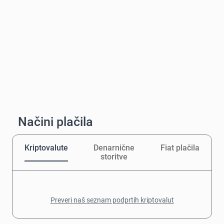
Načini plačila
Kriptovalute
Denarnične
Fiat plačila
storitve
Preveri naš seznam podprtih kriptovalut