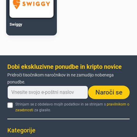
Swiggy
Dobi ekskluzivne ponudbe in kripto novice
Pridroči tisočnikom naročnikov in ne zamudijo nobenega
ponudbe.
Naroči se
Strinjam se z obdelavo mojih podatkov in se strinjam s
pravilnikom o
zasebnosti
za glasilo.
Kategorije