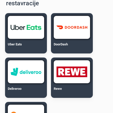
restavracije
Uber Eats
DoorDash
Deliveroo
Rewe