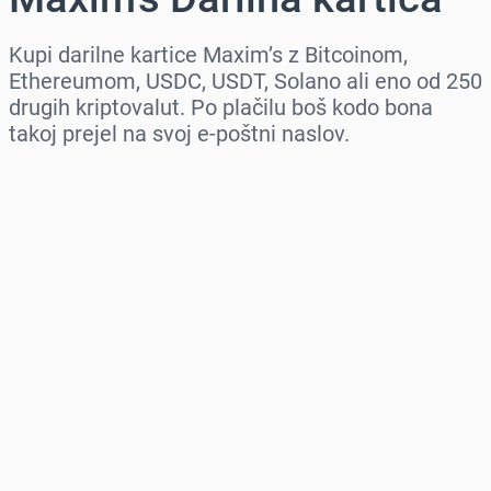
Kupi darilne kartice Maxim’s z Bitcoinom,
Ethereumom, USDC, USDT, Solano ali eno od 250
drugih kriptovalut. Po plačilu boš kodo bona
takoj prejel na svoj e-poštni naslov.
Izberi regijo
Izberi znesek
Ocenjena cena
Kupi zdaj