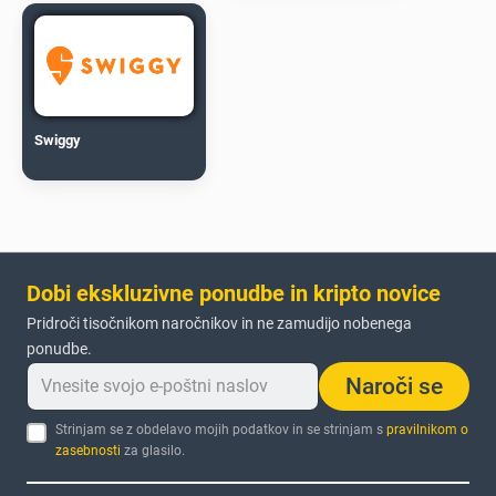
Swiggy
Dobi ekskluzivne ponudbe in kripto novice
Pridroči tisočnikom naročnikov in ne zamudijo nobenega
ponudbe.
Naroči se
Strinjam se z obdelavo mojih podatkov in se strinjam s
pravilnikom o
zasebnosti
za glasilo.